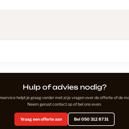
Douwes D
Eiken Lam
Eiken PV
Eikenhout
Hulp of advies nodig?
Floer
service helpt je graag verder met al je vragen over de offerte of de m
Neem gerust contact op of bel ons even.
Floer PVC
Vraag een offerte aan
Bel 050 312 8731