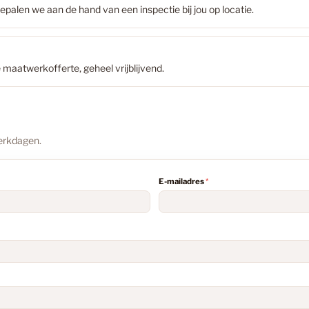
epalen we aan de hand van een inspectie bij jou op locatie.
Bruin
maatwerkofferte, geheel vrijblijvend.
Bruin PV
werkdagen.
Bruine La
E-mailadres
*
Donker E
Douwes D