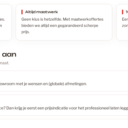
Badkame
Altijd maatwerk
1
es.
Geen klus is hetzelfde. Met maatwerkoffertes
Een
en
bieden we altijd een gegarandeerd scherpe
zon
Badkamer
prijs.
e aan
Badkamer
Voorbeel
maat.
Betonloo
€19,99
howroom met je wensen en (globale) afmetingen.
Aantal
Betonloo
a
n
 Dan krijg je eerst een prijsindicatie voor het professioneel laten legg
t
Uit
a
Betonlook
l