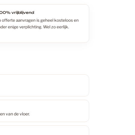
r
9
00% vrijblijvend
 offerte aanvragen is geheel kosteloos en
der enige verplichting. Wel zo eerlijk.
 Laminaat
27
 PVC Vloeren
136
d producttitel
k
45
A
k PVC Vloeren
45
en van de vloer.
verkocht
 laminaat: Een moderne keuze voor je vloer!
2