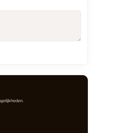
ekkers
70
inaat Vloer
48
C Vloeren
199
en vloeren: De perfecte keuze voor jouw interieur
18
37
ogelijkheden.
 Vloeren
77