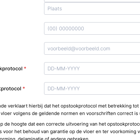
Bruin
Bruin PV
Bruine La
Donker E
Douwes D