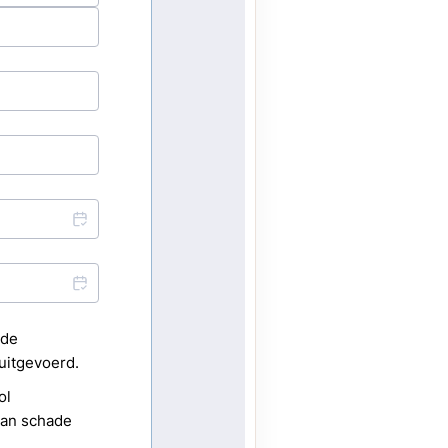
18
C Vloeren
147
minaat Vloer
32
iken
27
ekker
40