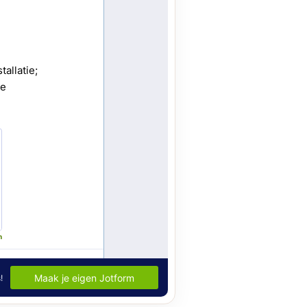
ekkers
70
inaat Vloer
48
C Vloeren
199
en vloeren: De perfecte keuze voor jouw interieur
18
37
 Vloeren
77