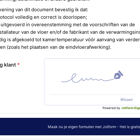
Douwes D
Eiken Lam
Eiken PV
Eikenhout
Floer
Floer PVC