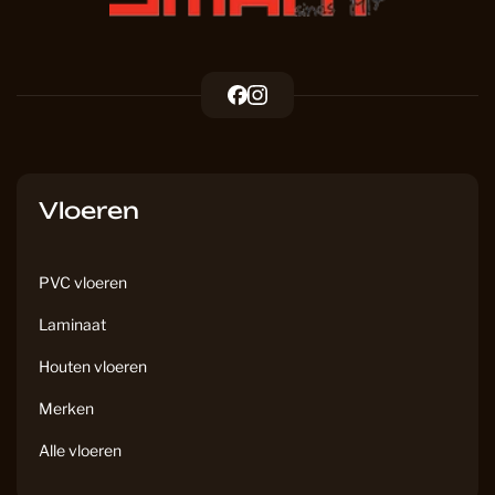
F
I
a
n
c
s
e
t
b
a
Vloeren
o
g
o
r
k
a
PVC vloeren
m
Laminaat
Houten vloeren
Merken
Alle vloeren