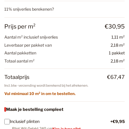
11% snijverlies berekenen?
Prijs per m²
€30,95
Aantal m² inclusief snijverlies
1,11 m²
Leverbaar per pakket van
2,18 m²
Aantal pakketten
1 pakket
Totaal aantal m²
2,18 m²
Totaalprijs
€67,47
Incl. btw · verzending wordt berekend bij het afrekenen.
Vul minimaal 10 m² in om te bestellen.
Maak je bestelling compleet
Inclusief plinten
+€9,95
Plint Wit Gelakt 240 cm
Kies je type plint