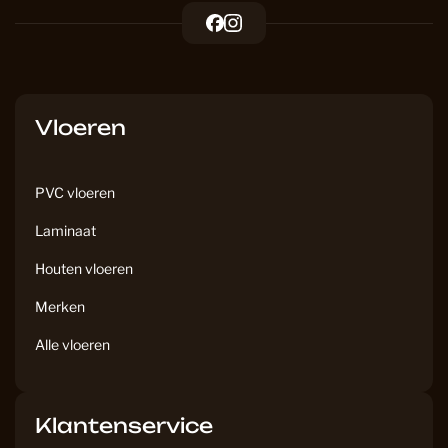
F
I
a
n
c
s
e
t
b
a
Vloeren
o
g
o
r
k
a
PVC vloeren
m
Laminaat
Houten vloeren
Merken
Alle vloeren
Klantenservice