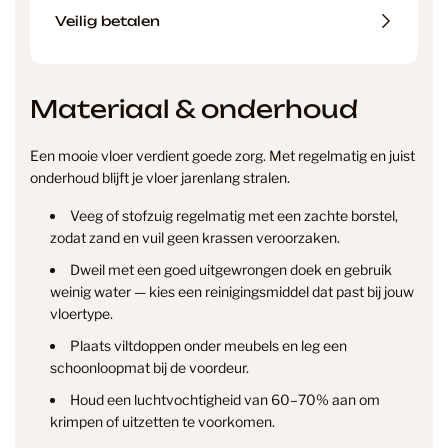
Veilig betalen
Materiaal & onderhoud
Een mooie vloer verdient goede zorg. Met regelmatig en juist
onderhoud blijft je vloer jarenlang stralen.
Veeg of stofzuig regelmatig met een zachte borstel,
zodat zand en vuil geen krassen veroorzaken.
Dweil met een goed uitgewrongen doek en gebruik
weinig water — kies een reinigingsmiddel dat past bij jouw
vloertype.
Plaats viltdoppen onder meubels en leg een
info@smantvloeren.nl
schoonloopmat bij de voordeur.
Houd een luchtvochtigheid van 60–70% aan om
Verzending & levertijd
Retourneren
krimpen of uitzetten te voorkomen.
& annuleren