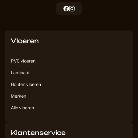
F
I
a
n
c
s
e
t
b
a
Vloeren
o
g
o
r
k
a
PVC vloeren
m
Laminaat
Houten vloeren
Merken
Alle vloeren
Klantenservice