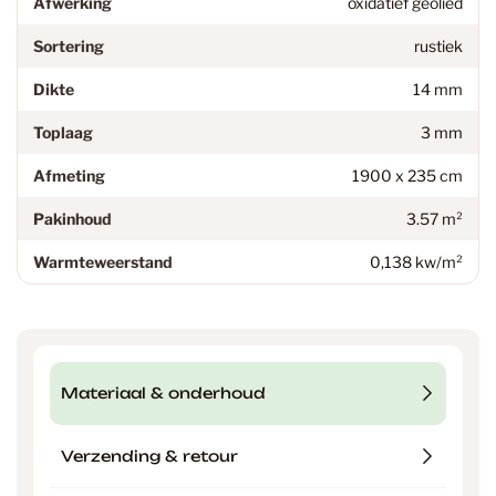
Afwerking
oxidatief geolied
Sortering
rustiek
Dikte
14 mm
Toplaag
3 mm
Afmeting
1900 x 235 cm
Pakinhoud
3.57 m²
Warmteweerstand
0,138 kw/m²
Materiaal & onderhoud
Verzending & retour