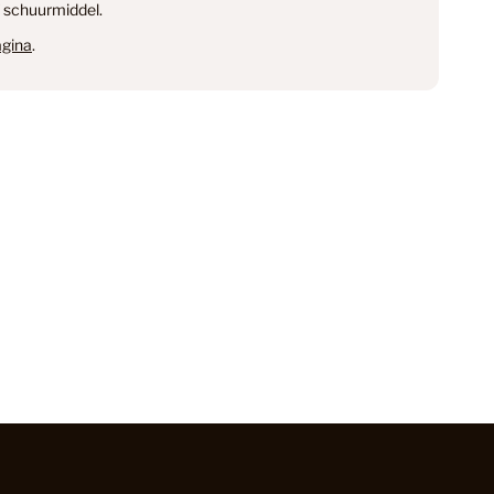
 schuurmiddel.
loeren
18
gina
.
oer in de keuken: Alles wat je moet weten
16
 Laminaat
71
out
13
tten
2
59