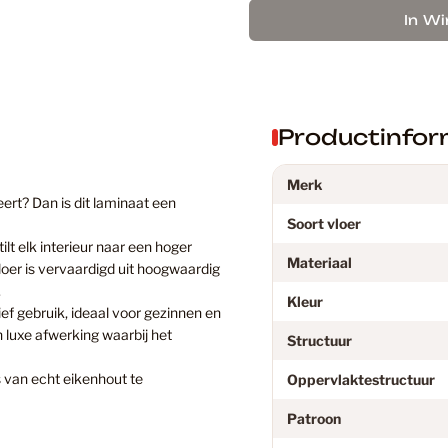
Douwes D
In W
Eiken Lam
Productinfor
Eiken PV
Merk
ert? Dan is dit laminaat een
Soort vloer
t elk interieur naar een hoger
Eikenhout
Materiaal
loer is vervaardigd uit hoogwaardig
.
Kleur
ief gebruik, ideaal voor gezinnen en
Floer
 luxe afwerking waarbij het
Structuur
ks van echt eikenhout te
Oppervlaktestructuur
Floer PVC
Patroon