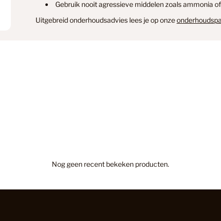
Gebruik nooit agressieve middelen zoals ammonia of
Houten V
Uitgebreid onderhoudsadvies lees je op onze
onderhoudspa
Houten vl
Houtlook
Hybride H
Nog geen recent bekeken producten.
Inloopma
Kantoor