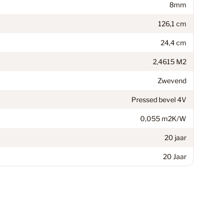
8mm
59
126,1 cm
24,4 cm
94
2,4615 M2
Zwevend
egorie
1
Pressed bevel 4V
0,055 m2K/W
38
20 jaar
20 Jaar
n
14
minaat Vloer
6