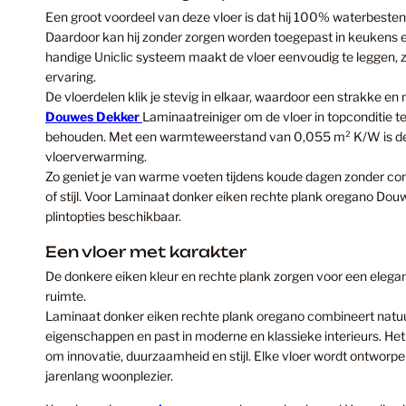
Een groot voordeel van deze vloer is dat hij 100% waterbestend
Daardoor kan hij zonder zorgen worden toegepast in keukens e
handige Uniclic systeem maakt de vloer eenvoudig te leggen, z
ervaring.
De vloerdelen klik je stevig in elkaar, waardoor een strakke en
Douwes Dekker
Laminaatreiniger om de vloer in topconditie te 
behouden. Met een warmteweerstand van 0,055 m² K/W is dez
vloerverwarming.
Zo geniet je van warme voeten tijdens koude dagen zonder c
of stijl. Voor Laminaat donker eiken rechte plank oregano Douw
plintopties beschikbaar.
Een vloer met karakter
De donkere eiken kleur en rechte plank zorgen voor een elegante
ruimte.
Laminaat donker eiken rechte plank oregano combineert natuu
eigenschappen en past in moderne en klassieke interieurs. H
om innovatie, duurzaamheid en stijl. Elke vloer wordt ontworp
jarenlang woonplezier.