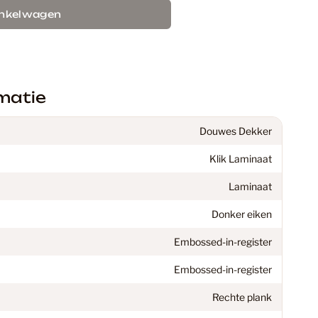
ekkers
70
inkelwagen
inaat Vloer
48
matie
C Vloeren
199
Douwes Dekker
Klik Laminaat
en vloeren: De perfecte keuze voor jouw interieur
18
Laminaat
Donker eiken
37
Embossed-in-register
Embossed-in-register
 Vloeren
77
Rechte plank