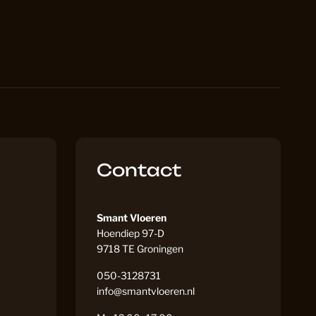
PVC Vloeren
175
VC Vloeren
161
naat
81
Contact
228
Smant Vloeren
Hoendiep 97-D
9718 TE Groningen
119
050-3128731
info@smantvloeren.nl