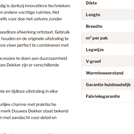
Dikte
ig is dankzij innovatieve technieken.
n andere vochtige ruimtes. Het
Floorify
Lengte
elfs voor doe-het-zelvers zonder
Breedte
 naadloze afwerking ontstaat. Gebruik
Garage
m² per pak
houden en de originele uitstraling te
e vloer perfect te combineren met
Legwijze
oncessies te doen aan duurzaamheid
Geen Cat
V-groef
es Dekker zijn er verschillende
Warmteweerstand
Grijs
Garantie huishoudelijk
 en tijdloze uitstraling in elke
Fabrieksgarantie
rlijke charme met praktische
Grijs Eike
et merk Douwes Dekker staat bekend
en met aandacht voor detail en
Grijze La