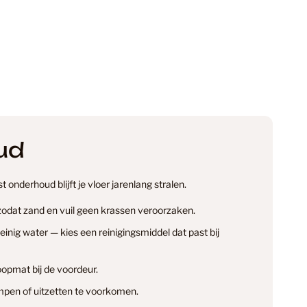
e Punt PVC
2
e Punt PVC Vloeren
38
ud
 Laminaat
34
 onderhoud blijft je vloer jarenlang stralen.
 zodat zand en vuil geen krassen veroorzaken.
 Laminaat Laminaat
20
nig water — kies een reinigingsmiddel dat past bij
opmat bij de voordeur.
 PVC
info@smantvloeren.nl
24
pen of uitzetten te voorkomen.
en & annuleren