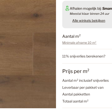
Badkame
Afhalen mogelijk bij:
Smant
Meestal klaar binnen 24 uur
Alle winkels bekijken
Badkamer
Aantal m²
Minimale afname 10 m²
Badkamer
Laminaa
11% snijverlies berekenen?
Douwes 
Betonloo
Prijs per m²
€73,72
Aantal m² inclusief snijverlies
Inclusief btw.
Verzen
Betonloo
Leverbaar per pakket van
Aantal pakketten
Aantal
a
Totaal aantal m²
n
Betonlook
t