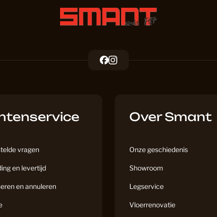
Kantoor 
F
I
Keuken P
a
n
c
s
e
t
b
a
Klik Lami
ntenservice
o
g
Over Smant
o
r
k
a
Klik PVC
m
telde vragen
Onze geschiedenis
ing en levertijd
Showroom
Laminaat
eren en annuleren
Legservice
e
Vloerrenovatie