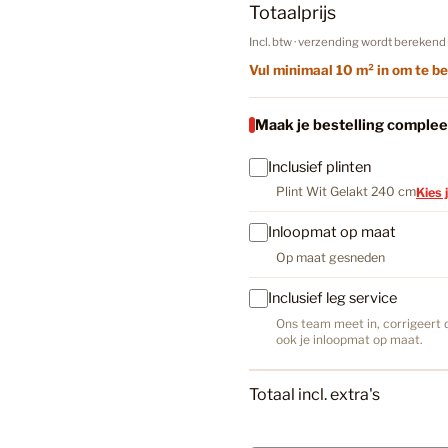
In Wi
Totaalprijs
a
l
Incl. btw · verzending wordt berekend 
Bruin
Vul minimaal 10 m² in om te be
Maak je bestelling complee
Bruin PV
Inclusief plinten
Plint Wit Gelakt 240 cm
Kies 
Bruine La
Inloopmat op maat
Op maat gesneden
Donker E
Inclusief leg service
Ons team meet in, corrigeert d
ook je inloopmat op maat.
Douwes D
Totaal incl. extra's