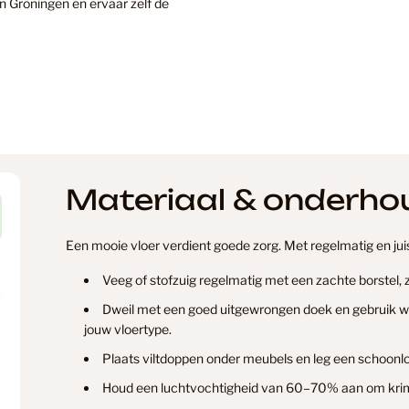
 Groningen en ervaar zelf de
Hongaars
Hongaars
Materiaal & onderho
Hoomline
Een mooie vloer verdient goede zorg. Met regelmatig en juist
Veeg of stofzuig regelmatig met een zachte borstel,
Hoomline
Dweil met een goed uitgewrongen doek en gebruik wei
jouw vloertype.
Plaats viltdoppen onder meubels en leg een schoonlo
Hoomline
Houd een luchtvochtigheid van 60–70% aan om krim
Verzending & levertijd
Retourner