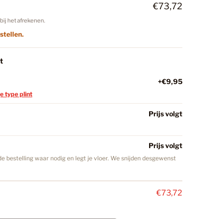
nkelwagen
€73,72
bij het afrekenen.
18
stellen.
t
C Vloeren
147
+€9,95
je type plint
minaat Vloer
32
Prijs volgt
iken
Prijs volgt
27
e bestelling waar nodig en legt je vloer. We snijden desgewenst
ekker
40
€73,72