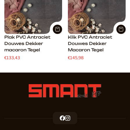
Plak PVC Antraciet
Klik PVC Antraciet
Douwes Dekker
Douwes Dekker
macaron Tegel
Macaron Tegel
€133,43
€145,98
F
I
a
n