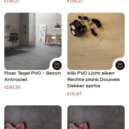
€150,27
€150,27
Floer Tegel PVC – Beton
Klik PVC Licht eiken
Antraciet
Rechte plank Douwes
Dekker sprits
€160,30
€111,67