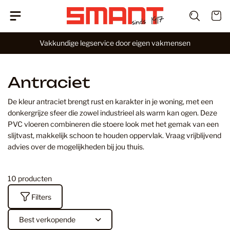
G
W
a
i
n
Vakkundige legservice door eigen vakmensen
n
a
k
a
e
r
l
Antraciet
i
w
n
a
De kleur antraciet brengt rust en karakter in je woning, met een
h
g
donkergrijze sfeer die zowel industrieel als warm kan ogen. Deze
o
e
PVC vloeren combineren die stoere look met het gemak van een
u
n
slijtvast, makkelijk schoon te houden oppervlak. Vraag vrijblijvend
d
advies over de mogelijkheden bij jou thuis.
10 producten
Filters
S