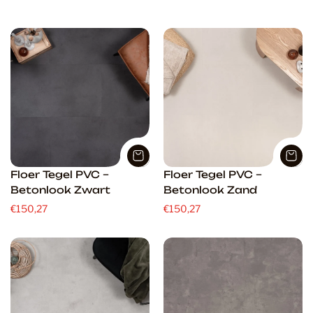
o
r
t
e
r
e
n
o
p
:
Floer Tegel PVC –
Floer Tegel PVC –
Betonlook Zwart
Betonlook Zand
€150,27
€150,27