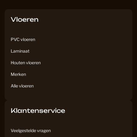
c
s
e
t
b
a
Vloeren
o
g
o
r
k
a
PVC vloeren
m
Laminaat
Houten vloeren
Merken
Alle vloeren
Klantenservice
Veelgestelde vragen