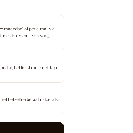
18
e maandag) of per e-mail via
tueel de reden. Je ontvangt
C Vloeren
147
minaat Vloer
32
oed af, het liefst met duct-tape
iken
27
 met hetzelfde betaalmiddel als
ekker
40