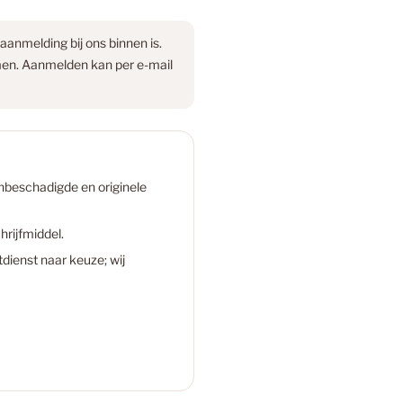
r
9
aanmelding bij ons binnen is.
men. Aanmelden kan per e-mail
 Laminaat
27
 PVC Vloeren
136
 onbeschadigde en originele
d producttitel
rijfmiddel.
k
45
dienst naar keuze; wij
A
k PVC Vloeren
45
verkocht
 laminaat: Een moderne keuze voor je vloer!
2