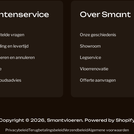
b
a
Floorify
ntenservice
o
g
Over Smant
o
r
k
a
m
telde vragen
Onze geschiedenis
Garage
ing en levertijd
Showroom
eren en annuleren
Legservice
Geen Cat
e
Vloerrenovatie
oudsadvies
Offerte aanvragen
Grijs
Grijs Eike
Copyright © 2026,
Smantvloeren
.
Powered by Shopif
Privacybeleid
Terugbetalingsbeleid
Verzendbeleid
Algemene voorwaarden
Grijze La