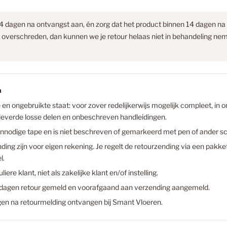
Badkame
4 dagen na ontvangst aan, én zorg dat het product binnen 14 dagen na 
 overschreden, dan kunnen we je retour helaas niet in behandeling ne
Badkamer
n
Badkamer
le en ongebruikte staat: voor zover redelijkerwijs mogelijk compleet, in
Voorbeel
leverde losse delen en onbeschreven handleidingen.
nodige tape en is niet beschreven of gemarkeerd met pen of ander sch
Betonloo
€19,99
ing zijn voor eigen rekening. Je regelt de retourzending via een pakket
l.
Aantal
liere klant, niet als zakelijke klant en/of instelling.
Betonloo
a
4 dagen retour gemeld en voorafgaand aan verzending aangemeld.
n
t
agen na retourmelding ontvangen bij Smant Vloeren.
Uit
a
Betonlook
l