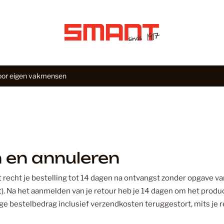
Assortiment
Waar ben je na
eigen vakmensen
Antraciet
Showroom
Houten vloeren
Merken
Populaire z
Antraciet
Inspiratie
Eiken vloeren
Aspecta
PVC vloeren
at
Visgraat
Floer
Licht eiken
Contact
Floorify
 en annuleren
Aspecta 
Donker eiken
Hoomline
Je win
Alle houten vloeren
Douwes Dekke
et recht je bestelling tot 14 dagen na ontvangst zonder opgave v
Quick-Step
. Na het aanmelden van je retour heb je 14 dagen om het produc
Aspecta 
dige bestelbedrag inclusief verzendkosten teruggestort, mits je 