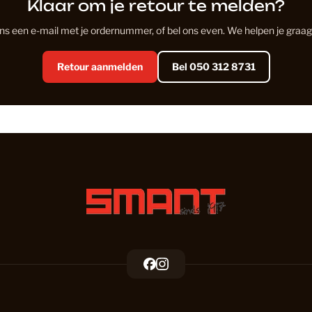
Klaar om je retour te melden?
Douwes D
ns een e-mail met je ordernummer, of bel ons even. We helpen je graag
Eiken Lam
Retour aanmelden
Bel 050 312 8731
Eiken PV
Eikenhout
Floer
F
I
a
n
Floer PVC
c
s
e
t