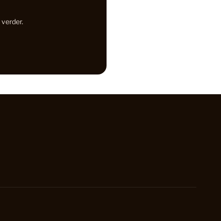
ekkers
70
 verder.
inaat Vloer
48
C Vloeren
199
en vloeren: De perfecte keuze voor jouw interieur
18
37
 Vloeren
77