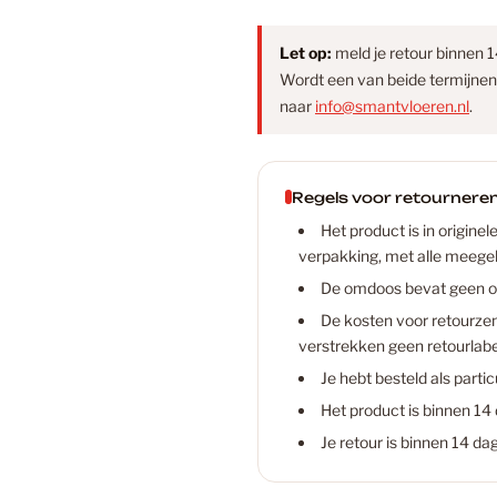
Let op:
meld je retour binnen 1
Wordt een van beide termijnen
naar
info@smantvloeren.nl
.
Regels voor retournere
Het product is in origine
verpakking, met alle meege
De omdoos bevat geen on
De kosten voor retourzend
verstrekken geen retourlabe
Je hebt besteld als particu
Het product is binnen 1
Je retour is binnen 14 d