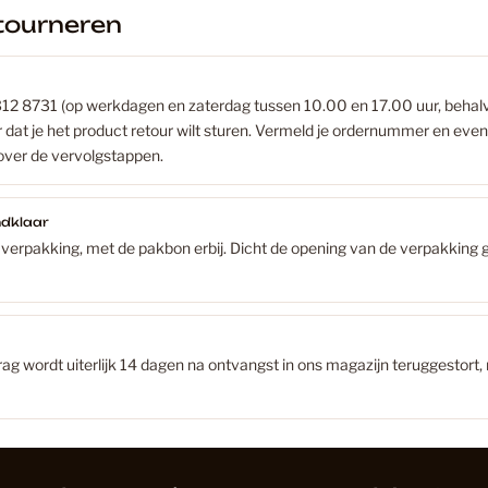
tourneren
Bruin
312 8731 (op werkdagen en zaterdag tussen 10.00 en 17.00 uur, behalv
 dat je het product retour wilt sturen. Vermeld je ordernummer en even
Bruin PV
over de vervolgstappen.
ndklaar
Bruine La
le verpakking, met de pakbon erbij. Dicht de opening van de verpakking g
Donker E
g wordt uiterlijk 14 dagen na ontvangst in ons magazijn teruggestort,
Douwes D