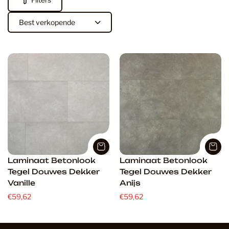
S
o
r
t
e
r
e
n
o
p
:
Laminaat Betonlook
Laminaat Betonlook
Tegel Douwes Dekker
Tegel Douwes Dekker
Vanille
Anijs
€59,62
€59,62