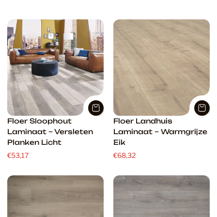
o
r
t
e
r
e
n
o
p
:
Floer Sloophout
Floer Landhuis
Laminaat – Versleten
Laminaat – Warmgrijze
Planken Licht
Eik
€53,17
€68,32