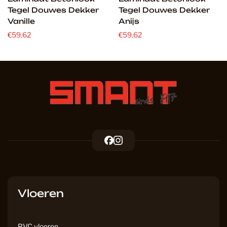
Tegel Douwes Dekker
Tegel Douwes Dekker
Vanille
Anijs
€59,62
€59,62
F
I
a
n
c
s
e
t
b
a
Vloeren
o
g
o
r
k
a
PVC vloeren