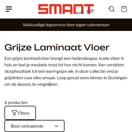
G
W
a
i
n
Vakkundige legservice door eigen vakmensen
n
a
k
a
e
r
l
Grijze Laminaat Vloer
i
w
n
a
Een grijze laminaatvloer brengt een hedendaagse, koele sfeer in
h
g
huis en laat je meubels mooi tot hun recht komen. Van versleten
o
e
sloophoutlook tot een warmgrijze eik: in deze collectie vind je
u
n
grijstinten voor elke smaak. Loop gerust eens binnen in Groningen
d
om de dessins te vergelijken.
6 producten
Filters
S