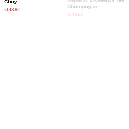
Choy
Champagne
€148,82
€148,82
Aspecta Excellence Tile
Aspecta Excellence Tile
Carbon
Cameo
€148,82
€148,82