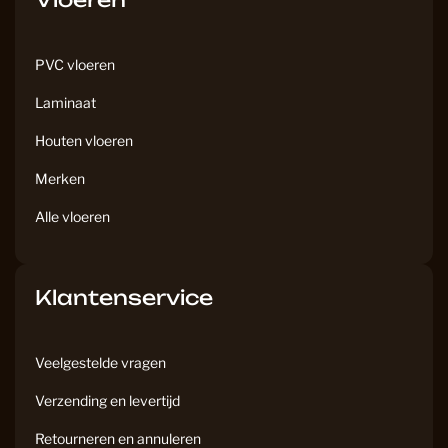
o
g
o
r
k
a
PVC vloeren
m
Laminaat
Houten vloeren
Merken
Alle vloeren
Klantenservice
Veelgestelde vragen
Verzending en levertijd
Retourneren en annuleren