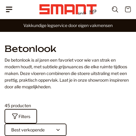
G
W
a
i
n
Vakkundige legservice door eigen vakmensen
n
a
k
a
e
r
l
Betonlook
i
w
n
a
De betonlook is al jaren een favoriet voor wie van strak en
h
g
modern houdt, met subtiele grijsnuances die elke ruimte tijdloos
o
e
maken. Deze vloeren combineren die stoere uitstraling met een
u
n
prettig, praktisch oppervlak. Laat je in onze showroom inspireren
d
door alle mogelijkheden.
45 producten
Filters
S