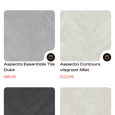
o
r
t
e
r
e
n
o
p
:
Aspecta Essentials Tile
Aspecta Contours
Duke
visgraat Mist
€86,95
€123,99