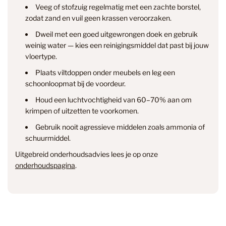
Veeg of stofzuig regelmatig met een zachte borstel,
zodat zand en vuil geen krassen veroorzaken.
Dweil met een goed uitgewrongen doek en gebruik
weinig water — kies een reinigingsmiddel dat past bij jouw
vloertype.
Plaats viltdoppen onder meubels en leg een
info@smantvloeren.nl
schoonloopmat bij de voordeur.
Houd een luchtvochtigheid van 60–70% aan om
Verzending & levertijd
Retourneren
krimpen of uitzetten te voorkomen.
& annuleren
Gebruik nooit agressieve middelen zoals ammonia of
schuurmiddel.
Uitgebreid onderhoudsadvies lees je op onze
onderhoudspagina
.