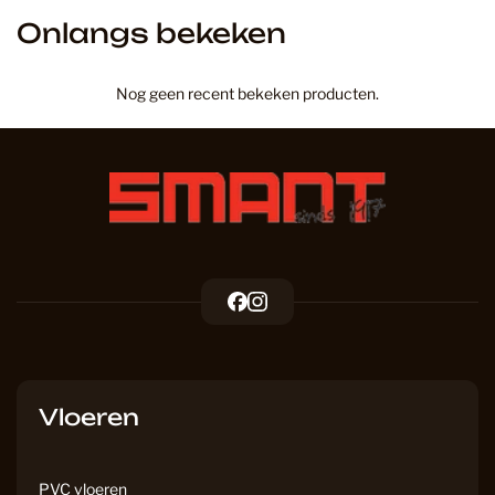
Onlangs bekeken
Nog geen recent bekeken producten.
F
I
a
n
c
s
e
t
b
a
Vloeren
o
g
o
r
k
a
PVC vloeren