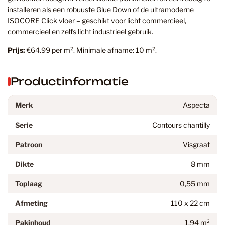
installeren als een robuuste Glue Down of de ultramoderne
ISOCORE Click vloer – geschikt voor licht commercieel,
commercieel en zelfs licht industrieel gebruik.
Prijs:
€64.99 per m². Minimale afname: 10 m².
Productinformatie
Merk
Aspecta
Serie
Contours chantilly
Patroon
Visgraat
Dikte
8 mm
Toplaag
0,55 mm
Afmeting
110 x 22 cm
Pakinhoud
1,94 m²