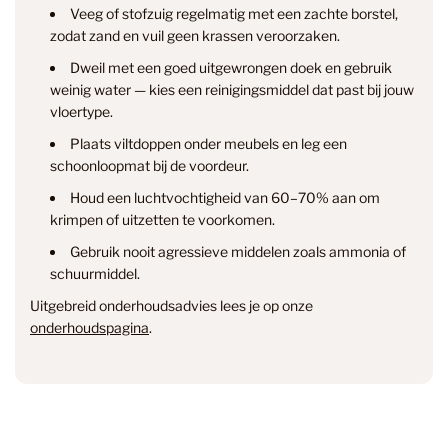
Veeg of stofzuig regelmatig met een zachte borstel,
zodat zand en vuil geen krassen veroorzaken.
Dweil met een goed uitgewrongen doek en gebruik
weinig water — kies een reinigingsmiddel dat past bij jouw
vloertype.
Plaats viltdoppen onder meubels en leg een
info@smantvloeren.nl
schoonloopmat bij de voordeur.
Houd een luchtvochtigheid van 60–70% aan om
Verzending & levertijd
Retourneren
krimpen of uitzetten te voorkomen.
& annuleren
Gebruik nooit agressieve middelen zoals ammonia of
schuurmiddel.
Uitgebreid onderhoudsadvies lees je op onze
onderhoudspagina
.