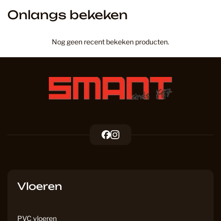
Onlangs bekeken
Nog geen recent bekeken producten.
F
I
a
n
c
s
e
t
b
a
Vloeren
o
g
o
r
k
a
PVC vloeren