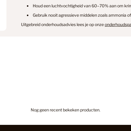
Houd een luchtvochtigheid van 60–70% aan om krim
Verzending & levertijd
Retourner
Floorify
Gebruik nooit agressieve middelen zoals ammonia of
Uitgebreid onderhoudsadvies lees je op onze
onderhoudspa
Garage
Geen Cat
Grijs
Grijs Eike
Nog geen recent bekeken producten.
Grijze La