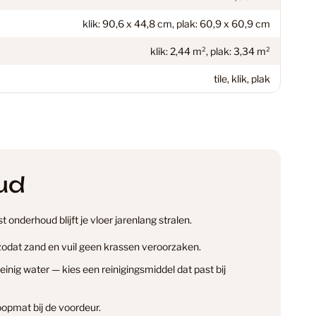
ekkers
70
klik: 90,6 x 44,8 cm, plak: 60,9 x 60,9 cm
klik: 2,44 m², plak: 3,34 m²
inaat Vloer
48
tile, klik, plak
C Vloeren
199
en vloeren: De perfecte keuze voor jouw interieur
18
ud
 onderhoud blijft je vloer jarenlang stralen.
37
 zodat zand en vuil geen krassen veroorzaken.
nig water — kies een reinigingsmiddel dat past bij
 Vloeren
77
opmat bij de voordeur.
info@smantvloeren.nl