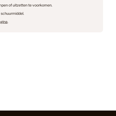
pen of uitzetten te voorkomen.
en & annuleren
59
 schuurmiddel.
gina
.
94
egorie
1
38
n
14
minaat Vloer
6