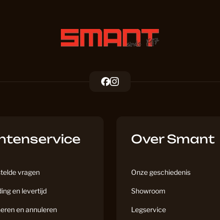
Hongaars
Hongaars
F
I
a
n
c
s
Hoomline
e
t
b
a
ntenservice
o
g
Over Smant
o
r
Hoomline
k
a
m
telde vragen
Onze geschiedenis
ing en levertijd
Showroom
Hoomline
eren en annuleren
Legservice