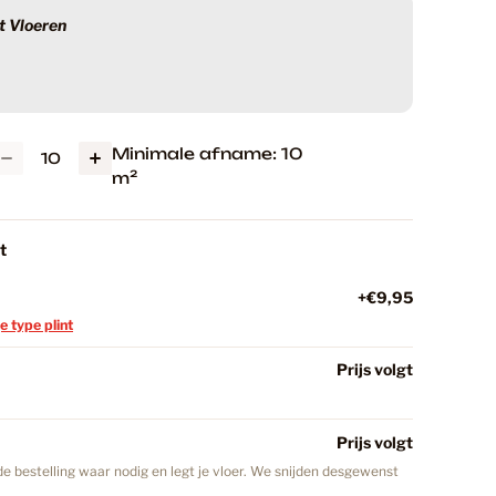
 Vloeren
r
9
 Laminaat
27
Minimale afname: 10
m²
 PVC Vloeren
136
Excellence Tile Carbon
t
k
45
+€9,95
je type plint
ding
wordt berekend bij het afrekenen.
Prijs volgt
A
k PVC Vloeren
45
Prijs volgt
nkelwagen
 laminaat: Een moderne keuze voor je vloer!
2
e bestelling waar nodig en legt je vloer. We snijden desgewenst