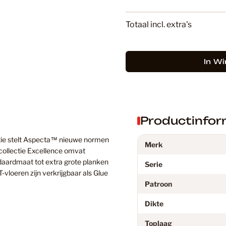
l
Totaal incl. extra's
Bruin
In W
Bruin PV
Bruine La
Productinfor
ctie stelt Aspecta™ nieuwe normen
Merk
Donker E
collectie Excellence omvat
daardmaat tot extra grote planken
Serie
vloeren zijn verkrijgbaar als Glue
Patroon
Douwes D
Dikte
Toplaag