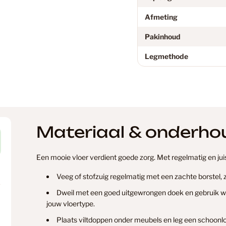
Douwes D
Afmeting
Pakinhoud
Eiken Lam
Legmethode
Eiken PV
Eikenhout
Materiaal & onderho
Een mooie vloer verdient goede zorg. Met regelmatig en juist
Floer
Veeg of stofzuig regelmatig met een zachte borstel,
Dweil met een goed uitgewrongen doek en gebruik wei
jouw vloertype.
Floer PVC
Plaats viltdoppen onder meubels en leg een schoonlo