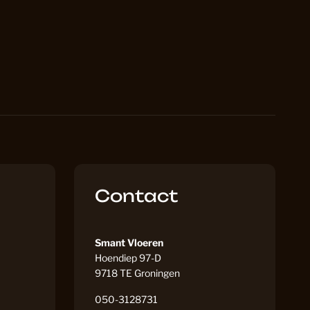
e Punt PVC
2
e Punt PVC Vloeren
38
 Laminaat
34
Contact
 Laminaat Laminaat
20
Smant Vloeren
Hoendiep 97-D
 PVC
24
9718 TE Groningen
050-3128731