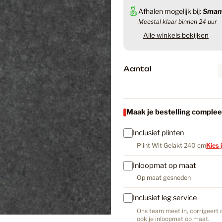
Afhalen mogelijk bij:
Smant
Badkame
Meestal klaar binnen 24 uur
Alle winkels bekijken
Badkamer
A
Aantal
a
n
Badkamer
t
Aspecta 
Maak je bestelling complee
a
l
Betonloo
€148,82
Inclusief plinten
Plint Wit Gelakt 240 cm
Kies 
Inclusief btw.
Verzen
Inloopmat op maat
Betonloo
Aantal
Op maat gesneden
a
n
Inclusief leg service
t
In Wi
Betonlook
Ons team meet in, corrigeert d
a
ook je inloopmat op maat.