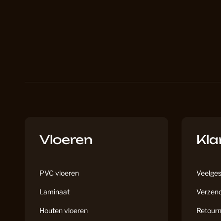
Vloeren
Kla
PVC vloeren
Veelges
Laminaat
Verzend
Houten vloeren
Retourn