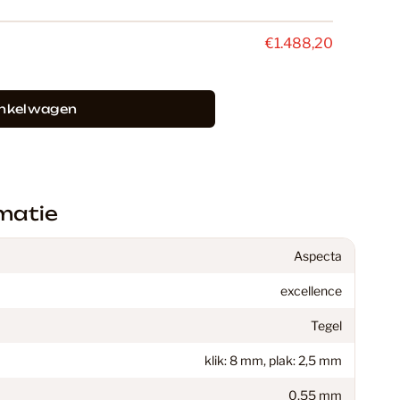
€1.488,20
18
inkelwagen
C Vloeren
147
minaat Vloer
32
matie
Aspecta
iken
27
excellence
Tegel
ekker
40
klik: 8 mm, plak: 2,5 mm
0,55 mm