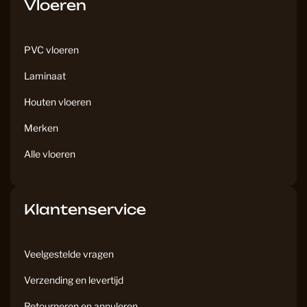
Vloeren
o
g
o
r
k
a
PVC vloeren
m
Laminaat
Houten vloeren
Merken
Alle vloeren
Klantenservice
Veelgestelde vragen
Verzending en levertijd
Retourneren en annuleren