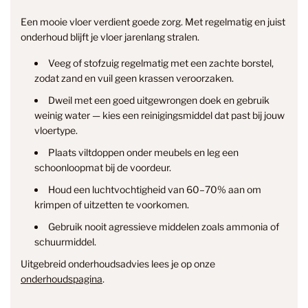
Een mooie vloer verdient goede zorg. Met regelmatig en juist
onderhoud blijft je vloer jarenlang stralen.
Veeg of stofzuig regelmatig met een zachte borstel,
zodat zand en vuil geen krassen veroorzaken.
Dweil met een goed uitgewrongen doek en gebruik
weinig water — kies een reinigingsmiddel dat past bij jouw
vloertype.
Plaats viltdoppen onder meubels en leg een
info@smantvloeren.nl
schoonloopmat bij de voordeur.
Houd een luchtvochtigheid van 60–70% aan om
Verzending & levertijd
Retourneren
krimpen of uitzetten te voorkomen.
& annuleren
Gebruik nooit agressieve middelen zoals ammonia of
schuurmiddel.
Uitgebreid onderhoudsadvies lees je op onze
onderhoudspagina
.