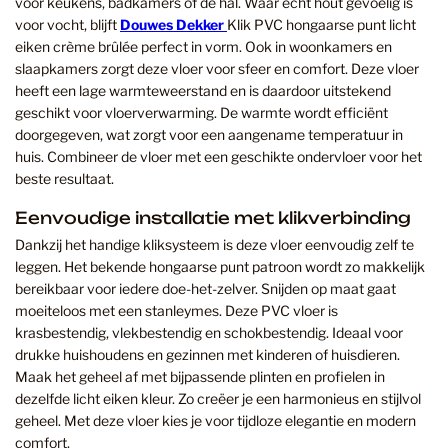
voor keukens, badkamers of de hal. Waar echt hout gevoelig is
voor vocht, blijft
Douwes Dekker
Klik PVC hongaarse punt licht
eiken crème brûlée perfect in vorm. Ook in woonkamers en
slaapkamers zorgt deze vloer voor sfeer en comfort. Deze vloer
heeft een lage warmteweerstand en is daardoor uitstekend
geschikt voor vloerverwarming. De warmte wordt efficiënt
doorgegeven, wat zorgt voor een aangename temperatuur in
huis. Combineer de vloer met een geschikte ondervloer voor het
beste resultaat.
Eenvoudige installatie met klikverbinding
Dankzij het handige kliksysteem is deze vloer eenvoudig zelf te
leggen. Het bekende hongaarse punt patroon wordt zo makkelijk
bereikbaar voor iedere doe-het-zelver. Snijden op maat gaat
moeiteloos met een stanleymes. Deze PVC vloer is
krasbestendig, vlekbestendig en schokbestendig. Ideaal voor
drukke huishoudens en gezinnen met kinderen of huisdieren.
Maak het geheel af met bijpassende plinten en profielen in
dezelfde licht eiken kleur. Zo creëer je een harmonieus en stijlvol
geheel. Met deze vloer kies je voor tijdloze elegantie en modern
comfort.