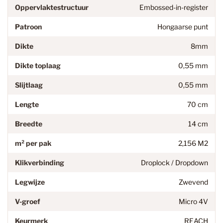
Oppervlaktestructuur
Embossed-in-register
Patroon
Hongaarse punt
Dikte
8mm
Dikte toplaag
0,55 mm
Slijtlaag
0,55 mm
Lengte
70 cm
Breedte
14 cm
m² per pak
2,156 M2
Klikverbinding
Droplock / Dropdown
Legwijze
Zwevend
V-groef
Micro 4V
Keurmerk
REACH