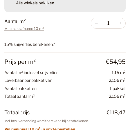
Alle winkels bekijken
Aantal m²
−
+
Minimale afname 10 m²
15% snijverlies berekenen?
Prijs per m²
€54,95
Aantal m² inclusief snijverlies
1,15 m²
Leverbaar per pakket van
2,156 m²
Aantal pakketten
1 pakket
Totaal aantal m²
2,156 m²
Totaalprijs
€118,47
Incl. btw · verzending wordt berekend bij het afrekenen.
Vul minimaal 10 m² in om te bestellen.