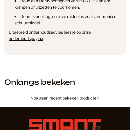
Houd een luchtvochtigheid van 60–70% aan om
Verzending & levertijd
Retourneren
krimpen of uitzetten te voorkomen.
& annuleren
Gebruik nooit agressieve middelen zoals ammonia of
schuurmiddel.
Uitgebreid onderhoudsadvies lees je op onze
onderhoudspagina
.
Onlangs bekeken
Nog geen recent bekeken producten.