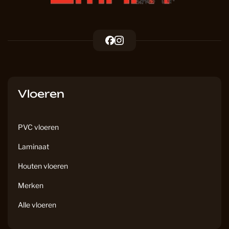
F
I
a
n
c
s
e
t
b
a
Vloeren
o
g
o
r
k
a
PVC vloeren
m
Laminaat
Houten vloeren
Merken
Alle vloeren