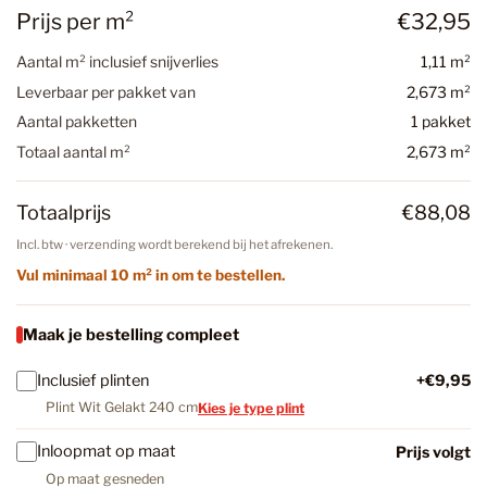
Prijs per m²
€32,95
Aantal m² inclusief snijverlies
1,11 m²
Leverbaar per pakket van
2,673 m²
Aantal pakketten
1 pakket
Totaal aantal m²
2,673 m²
Totaalprijs
€88,08
Incl. btw · verzending wordt berekend bij het afrekenen.
Vul minimaal 10 m² in om te bestellen.
Maak je bestelling compleet
Inclusief plinten
+€9,95
Plint Wit Gelakt 240 cm
Kies je type plint
Inloopmat op maat
Prijs volgt
Op maat gesneden