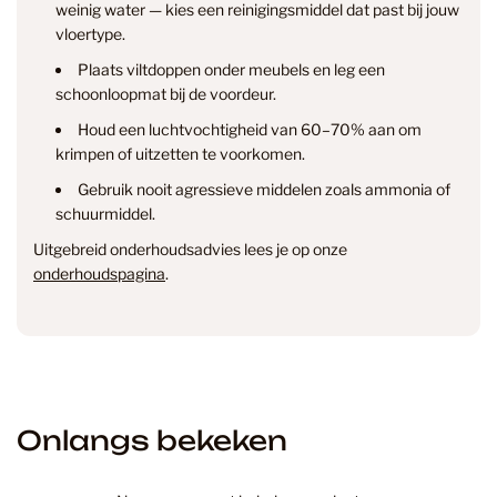
weinig water — kies een reinigingsmiddel dat past bij jouw
vloertype.
Plaats viltdoppen onder meubels en leg een
info@smantvloeren.nl
schoonloopmat bij de voordeur.
Houd een luchtvochtigheid van 60–70% aan om
Verzending & levertijd
Retourneren
krimpen of uitzetten te voorkomen.
& annuleren
Gebruik nooit agressieve middelen zoals ammonia of
schuurmiddel.
Uitgebreid onderhoudsadvies lees je op onze
onderhoudspagina
.
Onlangs bekeken