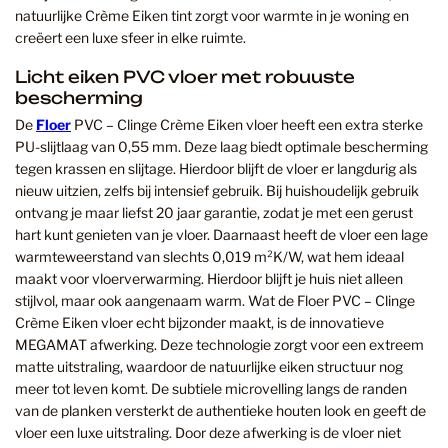
natuurlijke Crème Eiken tint zorgt voor warmte in je woning en
creëert een luxe sfeer in elke ruimte.
Licht eiken PVC vloer met robuuste
bescherming
De
Floer
PVC – Clinge Crème Eiken vloer heeft een extra sterke
PU-slijtlaag van 0,55 mm. Deze laag biedt optimale bescherming
tegen krassen en slijtage. Hierdoor blijft de vloer er langdurig als
nieuw uitzien, zelfs bij intensief gebruik. Bij huishoudelijk gebruik
ontvang je maar liefst 20 jaar garantie, zodat je met een gerust
hart kunt genieten van je vloer. Daarnaast heeft de vloer een lage
warmteweerstand van slechts 0,019 m²K/W, wat hem ideaal
maakt voor vloerverwarming. Hierdoor blijft je huis niet alleen
stijlvol, maar ook aangenaam warm. Wat de Floer PVC – Clinge
Crème Eiken vloer echt bijzonder maakt, is de innovatieve
MEGAMAT afwerking. Deze technologie zorgt voor een extreem
matte uitstraling, waardoor de natuurlijke eiken structuur nog
meer tot leven komt. De subtiele microvelling langs de randen
van de planken versterkt de authentieke houten look en geeft de
vloer een luxe uitstraling. Door deze afwerking is de vloer niet