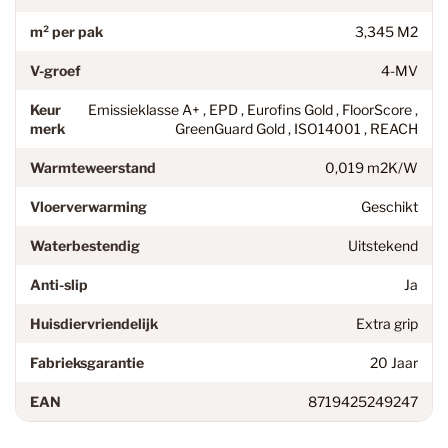
m² per pak
3,345 M2
V-groef
4-MV
Keur
Emissieklasse A+ , EPD , Eurofins Gold , FloorScore ,
merk
GreenGuard Gold , ISO14001 , REACH
Warmteweerstand
0,019 m2K/W
Vloerverwarming
Geschikt
Waterbestendig
Uitstekend
Anti-slip
Ja
Huisdiervriendelijk
Extra grip
Fabrieksgarantie
20 Jaar
EAN
8719425249247