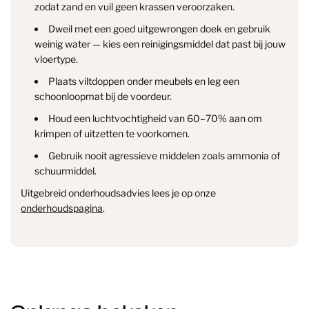
zodat zand en vuil geen krassen veroorzaken.
Dweil met een goed uitgewrongen doek en gebruik
weinig water — kies een reinigingsmiddel dat past bij jouw
vloertype.
Plaats viltdoppen onder meubels en leg een
info@smantvloeren.nl
schoonloopmat bij de voordeur.
Houd een luchtvochtigheid van 60–70% aan om
Verzending & levertijd
Retourneren
krimpen of uitzetten te voorkomen.
& annuleren
Gebruik nooit agressieve middelen zoals ammonia of
schuurmiddel.
Uitgebreid onderhoudsadvies lees je op onze
onderhoudspagina
.