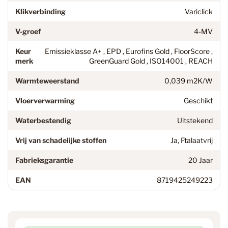
Klikverbinding
Variclick
V-groef
4-MV
Keur
Emissieklasse A+ , EPD , Eurofins Gold , FloorScore ,
merk
GreenGuard Gold , ISO14001 , REACH
Warmteweerstand
0,039 m2K/W
Vloerverwarming
Geschikt
Waterbestendig
Uitstekend
Vrij van schadelijke stoffen
Ja, Ftalaatvrij
Fabrieksgarantie
20 Jaar
EAN
8719425249223