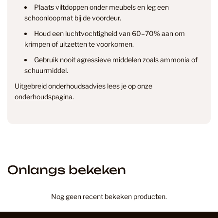
Plaats viltdoppen onder meubels en leg een
info@smantvloeren.nl
schoonloopmat bij de voordeur.
Houd een luchtvochtigheid van 60–70% aan om
Verzending & levertijd
Retourneren
krimpen of uitzetten te voorkomen.
& annuleren
Gebruik nooit agressieve middelen zoals ammonia of
schuurmiddel.
Uitgebreid onderhoudsadvies lees je op onze
onderhoudspagina
.
Onlangs bekeken
Nog geen recent bekeken producten.