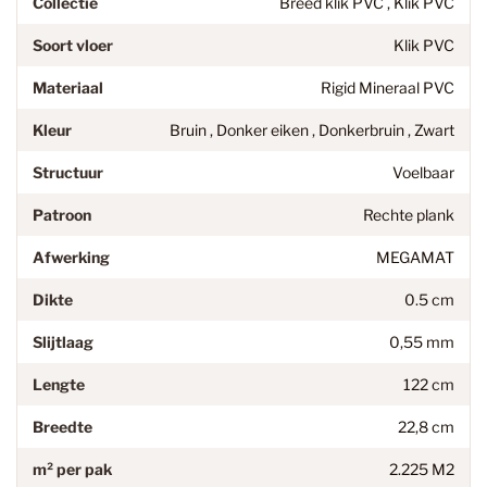
Collectie
Breed klik PVC , Klik PVC
Soort vloer
Klik PVC
Materiaal
Rigid Mineraal PVC
Kleur
Bruin , Donker eiken , Donkerbruin , Zwart
Structuur
Voelbaar
Patroon
Rechte plank
Afwerking
MEGAMAT
Dikte
0.5 cm
Slijtlaag
0,55 mm
Lengte
122 cm
Breedte
22,8 cm
m² per pak
2.225 M2