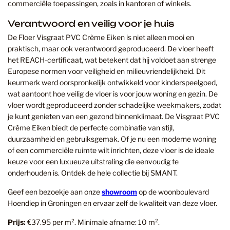
commerciële toepassingen, zoals in kantoren of winkels.
Verantwoord en veilig voor je huis
De Floer Visgraat PVC Crème Eiken is niet alleen mooi en
praktisch, maar ook verantwoord geproduceerd. De vloer heeft
het REACH-certificaat, wat betekent dat hij voldoet aan strenge
Europese normen voor veiligheid en milieuvriendelijkheid. Dit
keurmerk werd oorspronkelijk ontwikkeld voor kinderspeelgoed,
wat aantoont hoe veilig de vloer is voor jouw woning en gezin. De
vloer wordt geproduceerd zonder schadelijke weekmakers, zodat
je kunt genieten van een gezond binnenklimaat. De Visgraat PVC
Crème Eiken biedt de perfecte combinatie van stijl,
duurzaamheid en gebruiksgemak. Of je nu een moderne woning
of een commerciële ruimte wilt inrichten, deze vloer is de ideale
keuze voor een luxueuze uitstraling die eenvoudig te
onderhouden is. Ontdek de hele collectie bij SMANT.
Geef een bezoekje aan onze
showroom
op de woonboulevard
Hoendiep in Groningen en ervaar zelf de kwaliteit van deze vloer.
Prijs:
€37.95 per m². Minimale afname: 10 m².