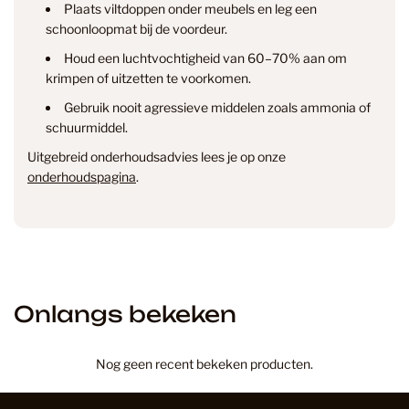
Plaats viltdoppen onder meubels en leg een
info@smantvloeren.nl
schoonloopmat bij de voordeur.
Houd een luchtvochtigheid van 60–70% aan om
Verzending & levertijd
Retourneren
krimpen of uitzetten te voorkomen.
& annuleren
Gebruik nooit agressieve middelen zoals ammonia of
schuurmiddel.
Uitgebreid onderhoudsadvies lees je op onze
onderhoudspagina
.
Onlangs bekeken
Nog geen recent bekeken producten.