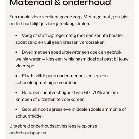
Materiaal & onderhoud
Een mooie vloer verdient goede zorg. Met regelmatig en juist
onderhoud blijft je vloer jarenlang stralen.
Veeg of stofzuig regelmatig met een zachte borstel,
zodat zand en vuil geen krassen veroorzaken.
Dweil met een goed uitgewrongen doek en gebruik
weinig water — kies een reinigingsmiddel dat past bij jouw
vloertype.
Plaats viltdoppen onder meubels en leg een
info@smantvloeren.nl
schoonloopmat bij de voordeur.
Houd een luchtvochtigheid van 60–70% aan om
Verzending & levertijd
Retourneren
krimpen of uitzetten te voorkomen.
& annuleren
Gebruik nooit agressieve middelen zoals ammonia of
schuurmiddel.
Uitgebreid onderhoudsadvies lees je op onze
onderhoudspagina
.