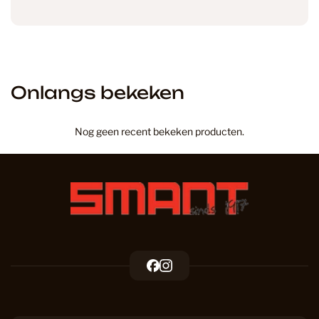
Onlangs bekeken
Nog geen recent bekeken producten.
F
I
a
n
c
s
e
t