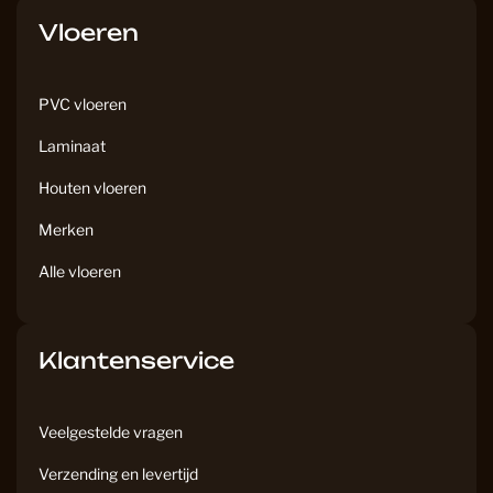
b
a
Vloeren
o
g
o
r
k
a
PVC vloeren
m
Laminaat
Houten vloeren
Merken
Alle vloeren
Klantenservice
Veelgestelde vragen
Verzending en levertijd