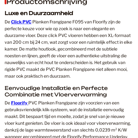
Productomschrijving
Luxe en Duurzaamheid
De
Click PVC
Planken Frangipane F095 van Floorify zijn de
perfecte keuze voor wie op zoek is naar een elegante en
duurzame vloer. Deze click PVC vloeren hebben een XL-formaat
van 200 cm bij 24 cm, wat zorgt voor een ruimtelijk effect in elke
kamer. De matte houtlook, gecombineerd met de subtiele
noesten en lijnen, geeft de vloer een authentieke uitstraling die
nauwelijks van echt hout te onderscheiden is. Het gebruik van
rigide PVC maakt de PVC Planken Frangipane niet alleen mooi,
maar ook praktisch en duurzaam.
Eenvoudige Installatie en Perfecte
Combinatie met Vloerverwarming
De
Floorify
PVC Planken Frangipane zijn voorzien van een
gebruiksvriendelijk klik-systeem, wat de installatie eenvoudig
maakt. Dit bespaart tijd en moeite, zodat je snel van je nieuwe
vloer kunt genieten. De vloer is ook ideaal voor vloerverwarming,
dankzij de lage warmteweerstand van slechts 0,0239 m² K/W
wanneer gecombineerd met de Floorify Performance Underlay.