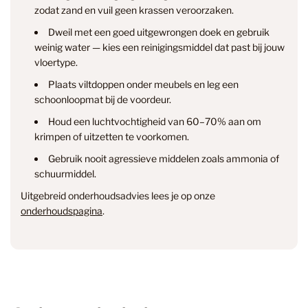
zodat zand en vuil geen krassen veroorzaken.
Dweil met een goed uitgewrongen doek en gebruik
weinig water — kies een reinigingsmiddel dat past bij jouw
vloertype.
Plaats viltdoppen onder meubels en leg een
info@smantvloeren.nl
schoonloopmat bij de voordeur.
Houd een luchtvochtigheid van 60–70% aan om
Verzending & levertijd
Retourneren
krimpen of uitzetten te voorkomen.
& annuleren
Gebruik nooit agressieve middelen zoals ammonia of
schuurmiddel.
Uitgebreid onderhoudsadvies lees je op onze
onderhoudspagina
.