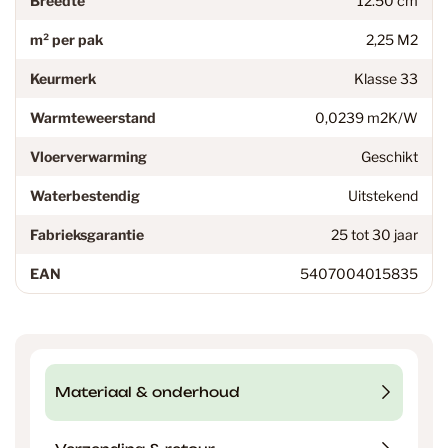
Breedte
12.50 cm
m² per pak
2,25 M2
Keurmerk
Klasse 33
Warmteweerstand
0,0239 m2K/W
Vloerverwarming
Geschikt
Waterbestendig
Uitstekend
Fabrieksgarantie
25 tot 30 jaar
EAN
5407004015835
Materiaal & onderhoud