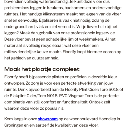
bovendien volledig waterbestendig. Je kunt deze vloer dus
probleemloos leggen in keukens, badkamers en andere vochtige
ruimtes. Het handige kliksysteem maakt het leggen van de vloer
snel en eenvoudig. Egaliseren is vaak niet nodig, zolang de
ondergrond hard, vlak en niet verend is. Wil je liever hulp bij het
leggen? Maak dan gebruik van onze professionele legservice.
Deze vloer bevat geen schadelijke lijm of weekmakers. Al het
materiaal is volledig recyclebaar, wat deze vloer een
milieuvriendelijke keuze maakt. Floorify loopt hiermee voorop op
het gebied van duurzaamheid.
Maak het plaatje compleet
Floorify heeft bijpassende plinten en profielen in dezelfde kleur
ontworpen. Zo zorg je voor een perfecte afwerking van jouw
ruimte. Denk bijvoorbeeld aan de Floorify Plint Cider/Toro S018 of
de Plakplint Cider/Toro N018. PVC Visgraat Toro is de perfecte
combinatie van stijl, comfort en functionaliteit. Ontdek zelf
waarom deze vloer zo populair is.
Kom langs in onze
showroom
op de woonboulevard Hoendiep in
Groningen en ervaar zelf de kwaliteit van deze vloer.