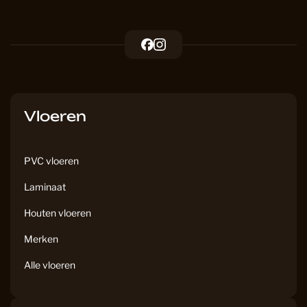
F
I
a
n
c
s
e
t
b
a
Vloeren
o
g
o
r
k
a
PVC vloeren
m
Laminaat
Houten vloeren
Merken
Alle vloeren