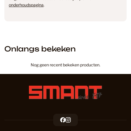
onderhoudspagina
.
Onlangs bekeken
Nog geen recent bekeken producten.
F
I
a
n