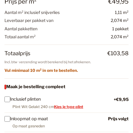
Prijs per m²
€49,95
Aantal m² inclusief snijverlies
1,11 m²
Leverbaar per pakket van
2,074 m²
Aantal pakketten
1 pakket
Totaal aantal m²
2,074 m²
Totaalprijs
€103,58
Incl. btw · verzending wordt berekend bij het afrekenen.
Vul minimaal 10 m² in om te bestellen.
Maak je bestelling compleet
Inclusief plinten
+€9,95
Plint Wit Gelakt 240 cm
Kies je type plint
Inloopmat op maat
Prijs volgt
Op maat gesneden