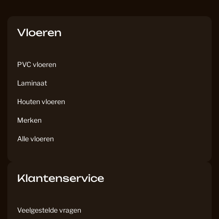
c
s
e
t
b
a
Vloeren
o
g
o
r
k
a
PVC vloeren
m
Laminaat
Houten vloeren
Merken
Alle vloeren
Klantenservice
Veelgestelde vragen