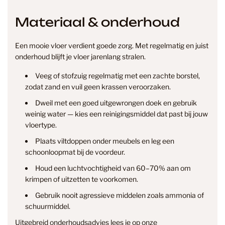
Materiaal & onderhoud
Een mooie vloer verdient goede zorg. Met regelmatig en juist
onderhoud blijft je vloer jarenlang stralen.
Veeg of stofzuig regelmatig met een zachte borstel,
zodat zand en vuil geen krassen veroorzaken.
Dweil met een goed uitgewrongen doek en gebruik
weinig water — kies een reinigingsmiddel dat past bij jouw
vloertype.
Plaats viltdoppen onder meubels en leg een
info@smantvloeren.nl
schoonloopmat bij de voordeur.
Houd een luchtvochtigheid van 60–70% aan om
Verzending & levertijd
Retourneren
krimpen of uitzetten te voorkomen.
& annuleren
Gebruik nooit agressieve middelen zoals ammonia of
schuurmiddel.
Uitgebreid onderhoudsadvies lees je op onze