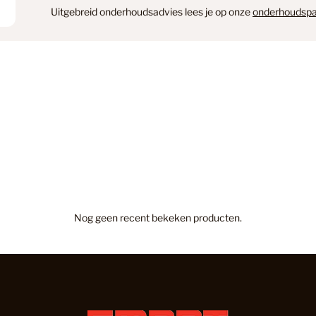
Uitgebreid onderhoudsadvies lees je op onze
onderhoudspa
Hongaars
Hongaars
Hoomline
Nog geen recent bekeken producten.
Hoomline
Hoomline