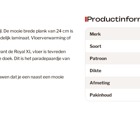
Douwes D
Productinfor
Eiken Lam
ijl. De mooie brede plank van 24 cm is
Merk
ndelijk laminaat. Vloerverwarming of
Soort
ant de Royal XL vloer is tevreden
Eiken PV
 doek. Dit is het paradepaardje van
Patroon
Dikte
uwen dat je een naast een mooie
Eikenhout
Afmeting
Pakinhoud
Floer
Floer PVC