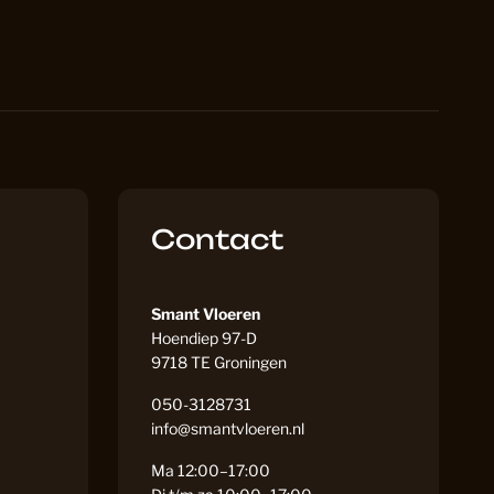
loeren
18
oer in de keuken: Alles wat je moet weten
16
 Laminaat
71
Contact
out
13
Smant Vloeren
Hoendiep 97-D
9718 TE Groningen
tten
2
050-3128731
info@smantvloeren.nl
59
Ma 12:00–17:00