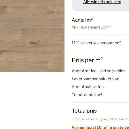
Alle winkels bekijken
Badkame
Hoomlin
Aantal m²
d’huez
Minimale afname 10 m²
Badkamer
€63,84
11% snijverlies berekenen?
Inclusief btw.
Verzen
Badkamer
Prijs per m²
Aantal
a
Aantal m² inclusief snijverlies
n
Betonloo
Leverbaar per pakket van
t
In Wi
Aantal pakketten
a
l
Totaal aantal m²
Betonloo
Totaalprijs
Incl. btw · verzending wordt berekend 
Betonlook
Vul minimaal 10 m² in om te be