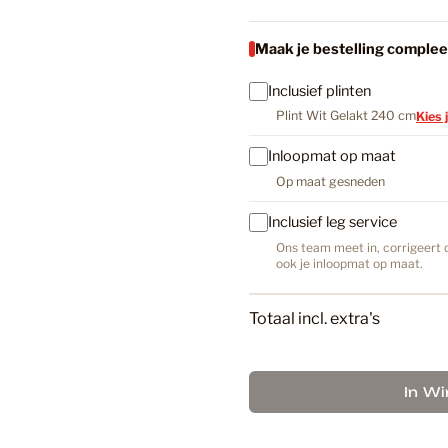
Maak je bestelling complee
Bruin
Inclusief plinten
Plint Wit Gelakt 240 cm
Kies 
Bruin PV
Inloopmat op maat
Op maat gesneden
Bruine La
Inclusief leg service
Ons team meet in, corrigeert d
ook je inloopmat op maat.
Donker E
Totaal incl. extra's
Douwes D
In W