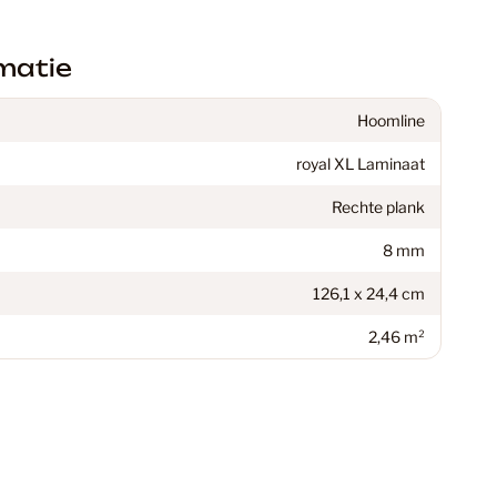
ekkers
70
matie
inaat Vloer
48
Hoomline
royal XL Laminaat
C Vloeren
199
Rechte plank
8 mm
en vloeren: De perfecte keuze voor jouw interieur
18
126,1 x 24,4 cm
2,46 m²
37
 Vloeren
77