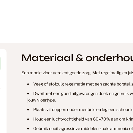
Floorify
Garage
Materiaal & onderho
Geen Cat
Een mooie vloer verdient goede zorg. Met regelmatig en juist
Grijs
Veeg of stofzuig regelmatig met een zachte borstel,
Dweil met een goed uitgewrongen doek en gebruik wei
jouw vloertype.
Grijs Eike
Plaats viltdoppen onder meubels en leg een schoonlo
Houd een luchtvochtigheid van 60–70% aan om krim
Verzending & levertijd
Retourner
Gebruik nooit agressieve middelen zoals ammonia of
Grijze La