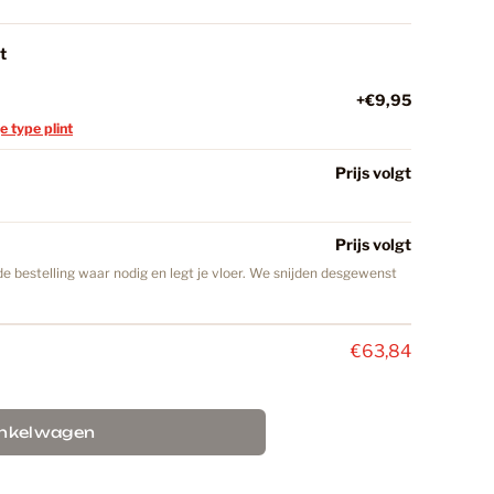
t
18
+€9,95
je type plint
C Vloeren
147
Prijs volgt
minaat Vloer
32
Prijs volgt
e bestelling waar nodig en legt je vloer. We snijden desgewenst
iken
27
€63,84
ekker
40
inkelwagen