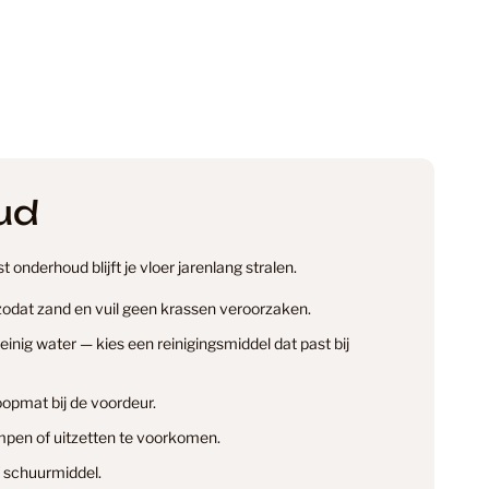
59
94
ud
egorie
1
 onderhoud blijft je vloer jarenlang stralen.
38
 zodat zand en vuil geen krassen veroorzaken.
nig water — kies een reinigingsmiddel dat past bij
n
14
opmat bij de voordeur.
info@smantvloeren.nl
pen of uitzetten te voorkomen.
en & annuleren
 schuurmiddel.
minaat Vloer
6