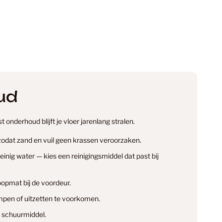
59
94
ud
egorie
1
 onderhoud blijft je vloer jarenlang stralen.
38
 zodat zand en vuil geen krassen veroorzaken.
nig water — kies een reinigingsmiddel dat past bij
n
14
opmat bij de voordeur.
info@smantvloeren.nl
pen of uitzetten te voorkomen.
en & annuleren
 schuurmiddel.
minaat Vloer
6