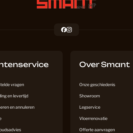
Houten V
F
I
Houten vl
a
n
c
s
e
t
Houtlook
b
a
ntenservice
o
g
Over Smant
o
r
k
a
Hybride H
m
telde vragen
Onze geschiedenis
ing en levertijd
Showroom
Inloopma
eren en annuleren
Legservice
e
Vloerrenovatie
Kantoor
oudsadvies
Offerte aanvragen