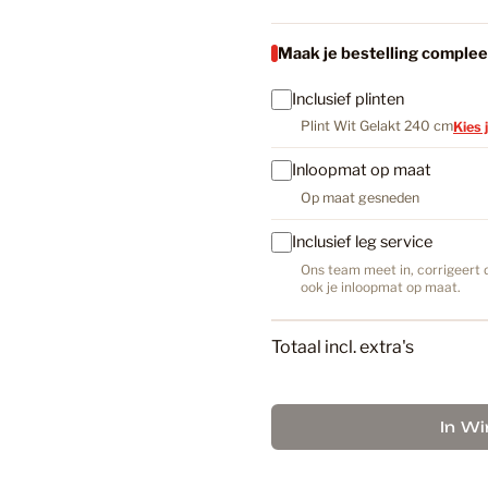
Maak je bestelling complee
Bruin
Inclusief plinten
Plint Wit Gelakt 240 cm
Kies 
Bruin PV
Inloopmat op maat
Op maat gesneden
Bruine La
Inclusief leg service
Ons team meet in, corrigeert d
ook je inloopmat op maat.
Donker E
Totaal incl. extra's
Douwes D
In W