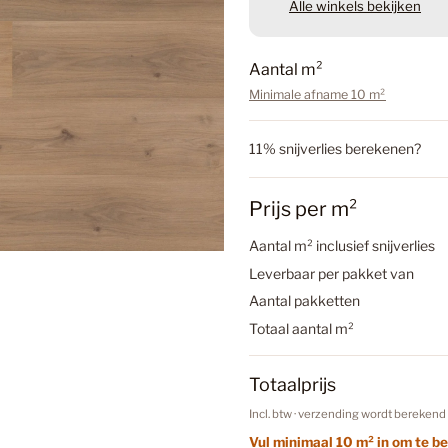
Alle winkels bekijken
Badkame
Hoomlin
Aantal m²
Jungfra
Minimale afname 10 m²
Badkamer
€63,84
11% snijverlies berekenen?
Inclusief btw.
Verzen
Badkamer
Prijs per m²
Aantal
a
Aantal m² inclusief snijverlies
n
Betonloo
Leverbaar per pakket van
t
In Wi
Aantal pakketten
a
l
Totaal aantal m²
Betonloo
Totaalprijs
Incl. btw · verzending wordt berekend 
Betonlook
Vul minimaal 10 m² in om te be