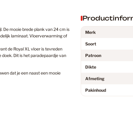
Douwes D
Productinfor
Eiken Lam
ijl. De mooie brede plank van 24 cm is
Merk
ndelijk laminaat. Vloerverwarming of
Soort
ant de Royal XL vloer is tevreden
Eiken PV
 doek. Dit is het paradepaardje van
Patroon
Dikte
uwen dat je een naast een mooie
Eikenhout
Afmeting
Pakinhoud
Floer
Floer PVC