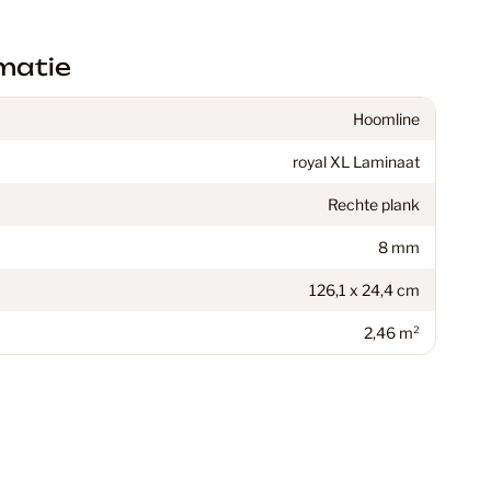
ekkers
70
matie
inaat Vloer
48
Hoomline
royal XL Laminaat
C Vloeren
199
Rechte plank
8 mm
en vloeren: De perfecte keuze voor jouw interieur
18
126,1 x 24,4 cm
2,46 m²
37
 Vloeren
77