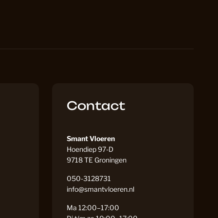
loeren
18
oer in de keuken: Alles wat je moet weten
16
 Laminaat
71
Contact
out
13
Smant Vloeren
Hoendiep 97-D
9718 TE Groningen
tten
2
050-3128731
info@smantvloeren.nl
59
Ma 12:00–17:00