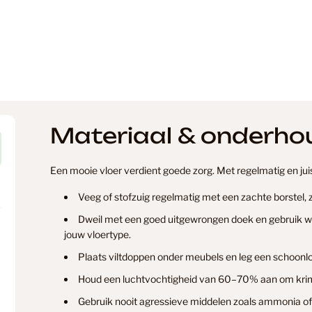
Floorify
Garage
Materiaal & onderho
Geen Cat
Een mooie vloer verdient goede zorg. Met regelmatig en juist
Grijs
Veeg of stofzuig regelmatig met een zachte borstel,
Dweil met een goed uitgewrongen doek en gebruik wei
jouw vloertype.
Grijs Eike
Plaats viltdoppen onder meubels en leg een schoonlo
Houd een luchtvochtigheid van 60–70% aan om krim
Verzending & levertijd
Retourner
Gebruik nooit agressieve middelen zoals ammonia of
Grijze La