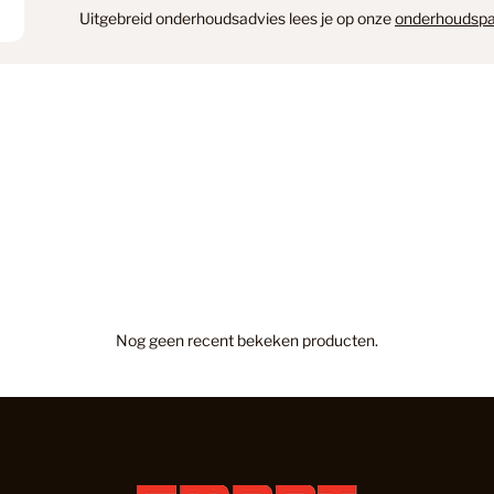
Uitgebreid onderhoudsadvies lees je op onze
onderhoudspa
Hongaars
Hongaars
Hoomline
Nog geen recent bekeken producten.
Hoomline
Hoomline