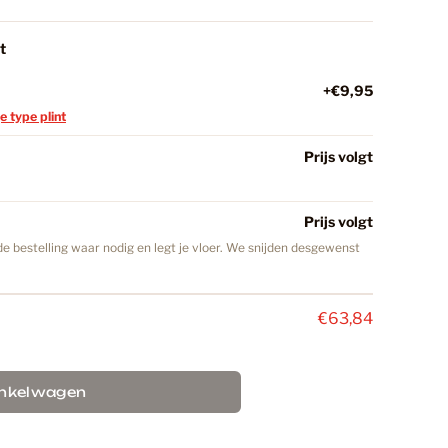
t
18
+€9,95
je type plint
C Vloeren
147
Prijs volgt
minaat Vloer
32
Prijs volgt
e bestelling waar nodig en legt je vloer. We snijden desgewenst
iken
27
€63,84
ekker
40
inkelwagen