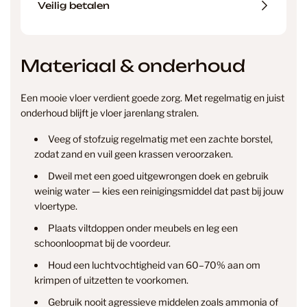
Veilig betalen
Materiaal & onderhoud
Een mooie vloer verdient goede zorg. Met regelmatig en juist
onderhoud blijft je vloer jarenlang stralen.
Veeg of stofzuig regelmatig met een zachte borstel,
zodat zand en vuil geen krassen veroorzaken.
Dweil met een goed uitgewrongen doek en gebruik
weinig water — kies een reinigingsmiddel dat past bij jouw
vloertype.
Plaats viltdoppen onder meubels en leg een
info@smantvloeren.nl
schoonloopmat bij de voordeur.
Houd een luchtvochtigheid van 60–70% aan om
Verzending & levertijd
Retourneren
krimpen of uitzetten te voorkomen.
& annuleren
Gebruik nooit agressieve middelen zoals ammonia of