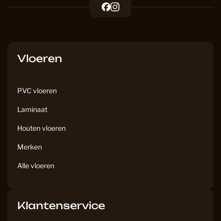
F
I
a
n
c
s
e
t
b
a
Vloeren
o
g
o
r
k
a
PVC vloeren
m
Laminaat
Houten vloeren
Merken
Alle vloeren
Klantenservice