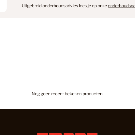
Uitgebreid onderhoudsadvies lees je op onze
onderhoudspa
Houten V
Houten vl
Houtlook
Hybride H
Nog geen recent bekeken producten.
Inloopma
Kantoor