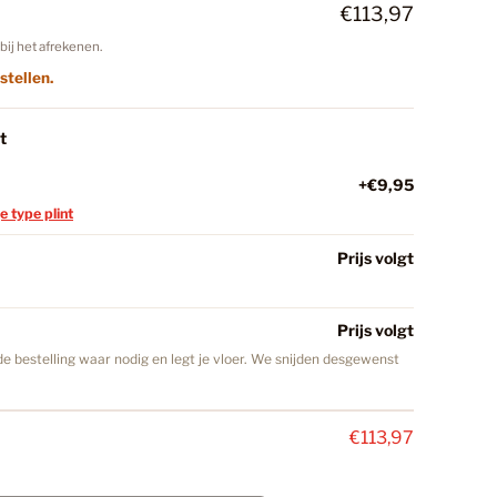
nkelwagen
€113,97
bij het afrekenen.
18
stellen.
t
C Vloeren
147
+€9,95
je type plint
minaat Vloer
32
Prijs volgt
iken
Prijs volgt
27
e bestelling waar nodig en legt je vloer. We snijden desgewenst
ekker
40
€113,97