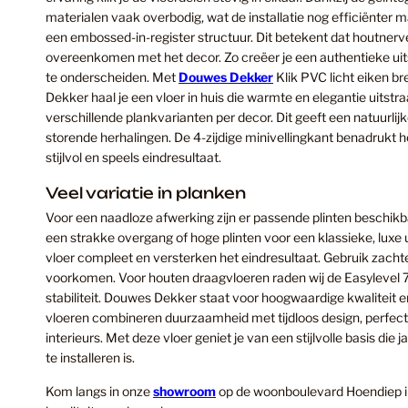
materialen vaak overbodig, wat de installatie nog efficiënter
een embossed-in-register structuur. Dit betekent dat houtner
overeenkomen met het decor. Zo creëer je een authentieke uitstr
te onderscheiden. Met
Douwes Dekker
Klik PVC licht eiken 
Dekker haal je een vloer in huis die warmte en elegantie uitstraa
verschillende plankvarianten per decor. Dit geeft een natuurlijk
storende herhalingen. De 4-zijdige minivellingkant benadrukt h
stijlvol en speels eindresultaat.
Veel variatie in planken
Voor een naadloze afwerking zijn er passende plinten beschikba
een strakke overgang of hoge plinten voor een klassieke, luxe 
vloer compleet en versterken het eindresultaat. Gebruik zacht
voorkomen. Voor houten draagvloeren raden wij de Easylevel 
stabiliteit. Douwes Dekker staat voor hoogwaardige kwaliteit 
vloeren combineren duurzaamheid met tijdloos design, perfect
interieurs. Met deze vloer geniet je van een stijlvolle basis di
te installeren is.
Kom langs in onze
showroom
op de woonboulevard Hoendiep in