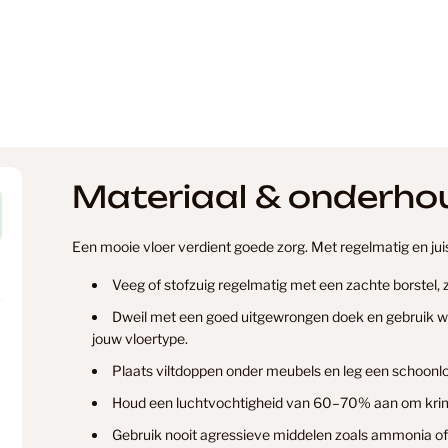
Hongaars
Hongaars
Materiaal & onderho
Hoomline
Een mooie vloer verdient goede zorg. Met regelmatig en juist
Veeg of stofzuig regelmatig met een zachte borstel,
Hoomline
Dweil met een goed uitgewrongen doek en gebruik wei
jouw vloertype.
Plaats viltdoppen onder meubels en leg een schoonlo
Hoomline
Houd een luchtvochtigheid van 60–70% aan om krim
Verzending & levertijd
Retourner
Gebruik nooit agressieve middelen zoals ammonia of