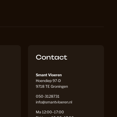
PVC Vloeren
175
VC Vloeren
161
Contact
naat
81
Smant Vloeren
228
Hoendiep 97-D
9718 TE Groningen
050-3128731
119
info@smantvloeren.nl
Ma 12:00–17:00