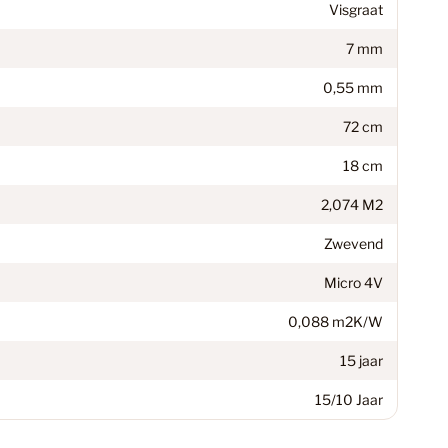
Visgraat
59
7 mm
0,55 mm
94
72 cm
18 cm
egorie
1
2,074 M2
Zwevend
38
Micro 4V
0,088 m2K/W
n
15 jaar
14
15/10 Jaar
minaat Vloer
6