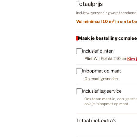
In Wi
Totaalprijs
a
l
Incl. btw · verzending wordt berekend 
Bruin
Vul minimaal 10 m² in om te be
Maak je bestelling complee
Bruin PV
Inclusief plinten
Plint Wit Gelakt 240 cm
Kies 
Bruine La
Inloopmat op maat
Op maat gesneden
Donker E
Inclusief leg service
Ons team meet in, corrigeert d
ook je inloopmat op maat.
Douwes D
Totaal incl. extra's