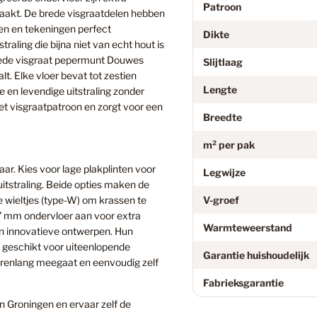
Patroon
 maakt. De brede visgraatdelen hebben
ven en tekeningen perfect
Floorify
Dikte
aling die bijna niet van echt hout is
brede visgraat pepermunt Douwes
Slijtlaag
lt. Elke vloer bevat tot zestien
Garage
Lengte
e en levendige uitstraling zonder
et visgraatpatroon en zorgt voor een
Breedte
Geen Cat
m² per pak
ar. Kies voor lage plakplinten voor
Legwijze
uitstraling. Beide opties maken de
Grijs
e wieltjes (type-W) om krassen te
V-groef
7 mm ondervloer aan voor extra
Warmteweerstand
en innovatieve ontwerpen. Hun
 geschikt voor uiteenlopende
Garantie huishoudelijk
Grijs Eike
e jarenlang meegaat en eenvoudig zelf
Fabrieksgarantie
 Groningen en ervaar zelf de
Grijze La