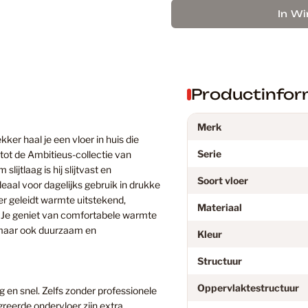
Douwes D
In W
Eiken Lam
Productinfor
Eiken PV
Merk
er haal je een vloer in huis die
Serie
ot de Ambitieus-collectie van
ijtlaag is hij slijtvast en
Eikenhout
Soort vloer
eaal voor dagelijks gebruik in drukke
oer geleidt warmte uitstekend,
Materiaal
. Je geniet van comfortabele warmte
Floer
, maar ook duurzaam en
Kleur
Structuur
Floer PVC
Oppervlaktestructuur
en snel. Zelfs zonder professionele
egreerde ondervloer zijn extra