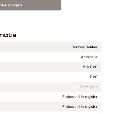
ekkers
70
inkelwagen
inaat Vloer
48
matie
C Vloeren
199
Douwes Dekker
Ambitieus
en vloeren: De perfecte keuze voor jouw interieur
18
Klik PVC
PVC
37
Licht eiken
Embossed-in-register
 Vloeren
77
Embossed-in-register