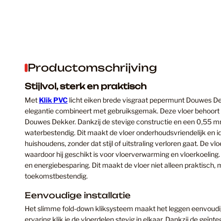
Productomschrijving
Stijlvol, sterk en praktisch
Met
Klik PVC
licht eiken brede visgraat pepermunt Douwes Dekk
elegantie combineert met gebruiksgemak. Deze vloer behoort t
Douwes Dekker. Dankzij de stevige constructie en een 0,55 mm sl
waterbestendig. Dit maakt de vloer onderhoudsvriendelijk en id
huishoudens, zonder dat stijl of uitstraling verloren gaat. De vl
waardoor hij geschikt is voor vloerverwarming en vloerkoeling
en energiebesparing. Dit maakt de vloer niet alleen praktisch
toekomstbestendig.
Eenvoudige installatie
Het slimme fold-down kliksysteem maakt het leggen eenvoudig 
ervaring klik je de vloerdelen stevig in elkaar. Dankzij de geïnt