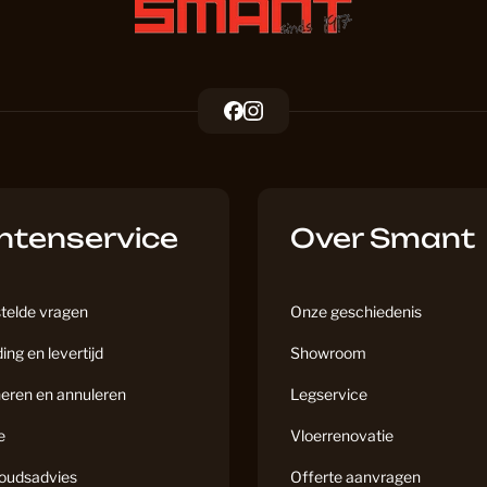
Kantoor 
F
I
a
n
Keuken P
c
s
e
t
b
a
ntenservice
o
g
Over Smant
Klik Lami
o
r
k
a
m
telde vragen
Onze geschiedenis
Klik PVC
ing en levertijd
Showroom
eren en annuleren
Legservice
Laminaat
e
Vloerrenovatie
oudsadvies
Offerte aanvragen