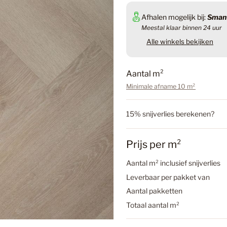
Badkame
Afhalen mogelijk bij:
Smant
Meestal klaar binnen 24 uur
Alle winkels bekijken
Badkamer
Aantal m²
Minimale afname 10 m²
Badkamer
Klik PVC
15% snijverlies berekenen?
Douwes 
Betonloo
Prijs per m²
€113,97
Aantal m² inclusief snijverlies
Inclusief btw.
Verzen
Betonloo
Leverbaar per pakket van
Aantal pakketten
Aantal
a
Totaal aantal m²
n
Betonlook
t