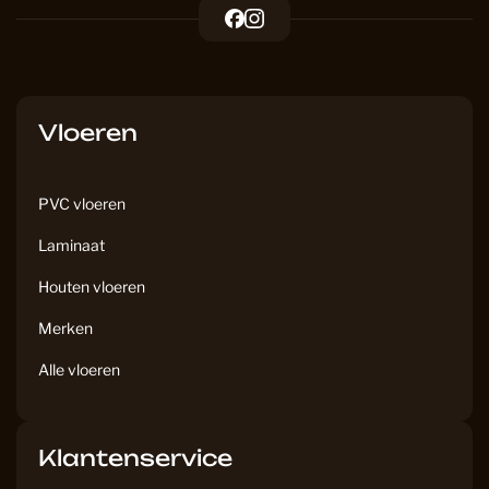
F
I
a
n
c
s
e
t
b
a
Vloeren
o
g
o
r
k
a
PVC vloeren
m
Laminaat
Houten vloeren
Merken
Alle vloeren
Klantenservice