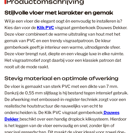
Productomschrijving
Stijlvolle vloer met karakter en gemak
Wil je een vloer die elegant oogt én eenvoudig te installeren is?
Kies dan voor de
Klik PVC
visgraat gemberkoek Douwes Dekker.
Deze vloer combineert de warme uitstraling van hout met het
gemak van PVC en een trendy visgraatpatroon. De kleur
gemberkoek geeft je interieur een warme, uitnodigende sfeer.
Deze vloer brengt rust, diepte en een vleugje luxe in elke ruimte.
Het visgraatmotief zorgt daarbij voor een klassiek patroon dat
nooit uit de mode raakt.
Stevig materiaal en optimale afwerking
De vloer is gemaakt van sterk PVC met een dikte van 7 mm.
Dankzij de 0,55 mm slijtlaag is hij bestand tegen intensief gebruik.
De afwerking met embossed-in-register-techniek zorgt voor een
realistische houtstructuur die nauwelijks van echt te
onderscheiden is. De Klik PVC visgraat gemberkoek
Douwes
Dekker
beschikt over een handig droplock kliksysteem. Hierdoor
is het leggen van de vloer eenvoudig en snel, zonder lijm of
speciaal gereedschap. Dit maakt de vloer ideaal voor zowel doe-