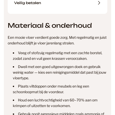
Veilig betalen
Materiaal & onderhoud
Een mooie vloer verdient goede zorg. Met regelmatig en juist
onderhoud blijft je vloer jarenlang stralen.
Veeg of stofzuig regelmatig met een zachte borstel,
zodat zand en vuil geen krassen veroorzaken.
Dweil met een goed uitgewrongen doek en gebruik
weinig water — kies een reinigingsmiddel dat past bij jouw
vloertype.
Plaats viltdoppen onder meubels en leg een
info@smantvloeren.nl
schoonloopmat bij de voordeur.
Houd een luchtvochtigheid van 60–70% aan om
Verzending & levertijd
Retourneren
krimpen of uitzetten te voorkomen.
& annuleren
Gebruik nooit agressieve middelen zoals ammonia of