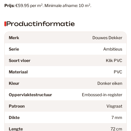
Prijs:
€59.95 per m². Minimale afname: 10 m².
Productinformatie
Merk
Douwes Dekker
Serie
Ambitieus
Soort vloer
Klik PVC
Materiaal
PVC
Kleur
Donker eiken
Oppervlaktestructuur
Embossed-in-register
Patroon
Visgraat
Dikte
7 mm
Lengte
72 cm