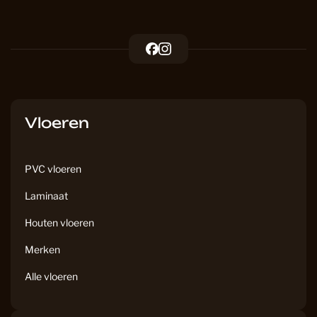
F
I
a
n
c
s
e
t
b
a
Vloeren
o
g
o
r
k
a
PVC vloeren
m
Laminaat
Houten vloeren
Merken
Alle vloeren