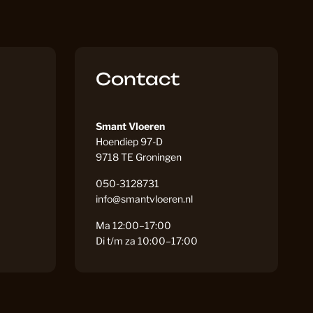
PVC Vloeren
175
Contact
VC Vloeren
161
Smant Vloeren
Hoendiep 97-D
naat
81
9718 TE Groningen
050-3128731
info@smantvloeren.nl
228
Ma 12:00–17:00
Di t/m za 10:00–17:00
119