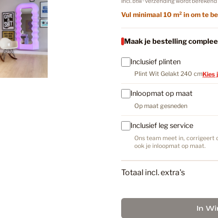
Incl. btw · verzending wordt berekend 
In Wi
a
Vul minimaal 10 m² in om te be
l
Bruin
Maak je bestelling complee
Inclusief plinten
Bruin PV
Plint Wit Gelakt 240 cm
Kies 
Inloopmat op maat
Bruine La
Op maat gesneden
Inclusief leg service
Ons team meet in, corrigeert d
Donker E
ook je inloopmat op maat.
Totaal incl. extra's
Douwes D
In W