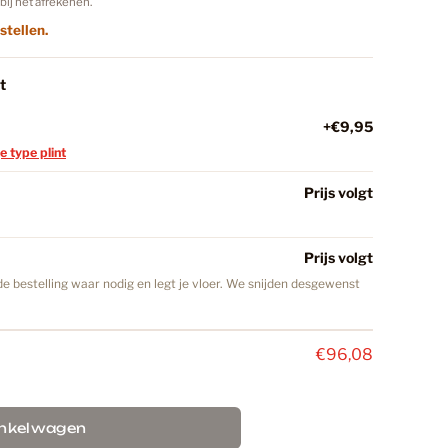
bij het afrekenen.
nkelwagen
stellen.
18
t
+€9,95
C Vloeren
147
je type plint
Prijs volgt
minaat Vloer
32
Prijs volgt
e bestelling waar nodig en legt je vloer. We snijden desgewenst
iken
27
€96,08
ekker
40
inkelwagen