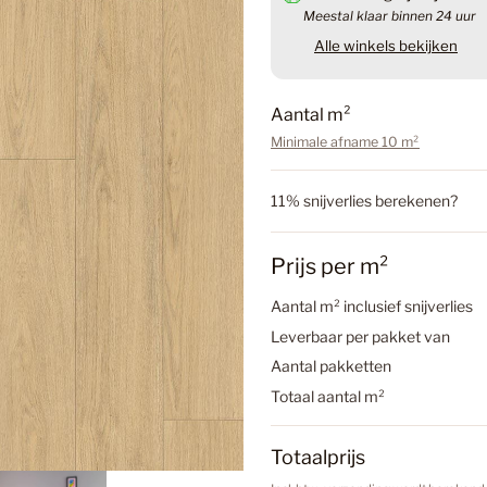
Meestal klaar binnen 24 uur
Badkame
Alle winkels bekijken
Aantal m²
Badkamer
Minimale afname 10 m²
11% snijverlies berekenen?
Badkamer
Laminaat
Prijs per m²
Douwes
Betonloo
Aantal m² inclusief snijverlies
€96,08
Leverbaar per pakket van
Inclusief btw.
Verzen
Aantal pakketten
Betonloo
Totaal aantal m²
Aantal
a
n
Totaalprijs
Betonlook
t