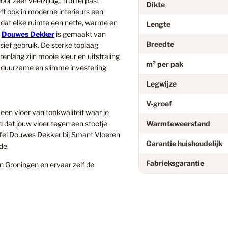
r zeer veelzijdig. Truffel past
Dikte
eeft ook in moderne interieurs een
Floorify
gt dat elke ruimte een nette, warme en
Lengte
l
Douwes Dekker
is gemaakt van
Breedte
sief gebruik. De sterke toplaag
enlang zijn mooie kleur en uitstraling
Garage
m² per pak
en duurzame en slimme investering
Legwijze
Geen Cat
V-groef
en vloer van topkwaliteit waar je
d dat jouw vloer tegen een stootje
Warmteweerstand
uffel Douwes Dekker bij Smant Vloeren
Grijs
Garantie huishoudelijk
de.
Fabrieksgarantie
 Groningen en ervaar zelf de
Grijs Eike
Grijze La