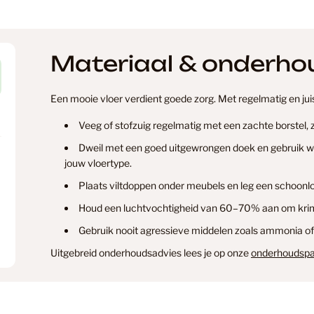
Hongaars
Materiaal & onderho
Een mooie vloer verdient goede zorg. Met regelmatig en juist
Hongaars
Veeg of stofzuig regelmatig met een zachte borstel,
Dweil met een goed uitgewrongen doek en gebruik wei
jouw vloertype.
Hoomline
Plaats viltdoppen onder meubels en leg een schoonlo
Houd een luchtvochtigheid van 60–70% aan om krim
Verzending & levertijd
Retourner
Hoomline
Gebruik nooit agressieve middelen zoals ammonia of
Uitgebreid onderhoudsadvies lees je op onze
onderhoudspa
Hoomline