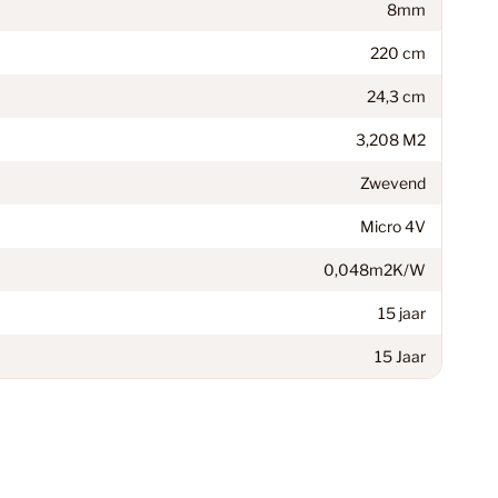
8mm
59
220 cm
24,3 cm
94
3,208 M2
Zwevend
egorie
1
Micro 4V
0,048m2K/W
15 jaar
38
15 Jaar
n
14
minaat Vloer
6