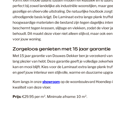
vormt een mooie balans tussen modern en klassiek en is daardoo
perfect bij zowel landelijke als industriële woonstijlen, maar g
gezellige en sfeervolle uitstraling. De natuurlijke houtlook zor
uitnodigende basis krijgt. De Laminaat extra lange plank truffe
hoogwaardige materialen die bestand zijn tegen dagelijks inten
beschermt tegen krassen, slijtage en vlekken, zodat de vloer jar
behoudt. Dit maakt deze vloer niet alleen stijlvol, maar ook e
voor jouw woning.
Zorgeloos genieten met 15 jaar garantie
Met 15 jaar garantie van Douwes Dekker ben je verzekerd van e
lang plezier van hebt. Deze garantie geeft je volledige zekerhei
kan en mooi blijft. Kies voor de Laminaat extra lange plank tr
en geef jouw interieur een stijlvolle, warme en duurzame upgra
Kom langs in onze
showroom
op de woonboulevard Hoendiep in
kwaliteit van deze vloer.
Prijs:
€29.95 per m². Minimale afname: 10 m².