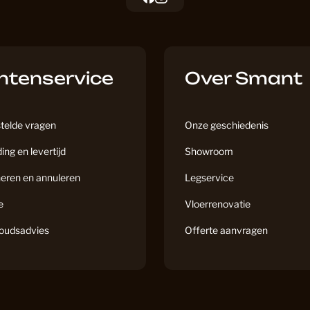
a
n
c
s
Kantoor 
e
t
b
a
ntenservice
o
g
Over Smant
o
r
Keuken P
k
a
m
telde vragen
Onze geschiedenis
Klik Lami
ing en levertijd
Showroom
eren en annuleren
Legservice
e
Vloerrenovatie
Klik PVC
oudsadvies
Offerte aanvragen
Laminaat