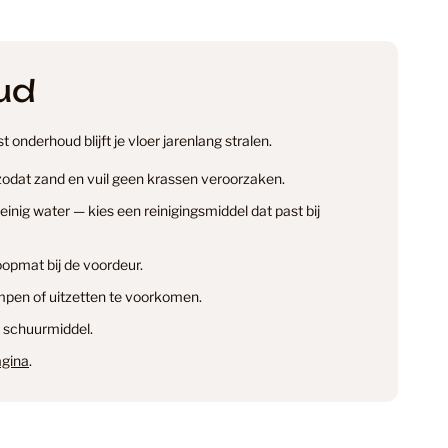
e Punt PVC
2
ud
 onderhoud blijft je vloer jarenlang stralen.
e Punt PVC Vloeren
38
 zodat zand en vuil geen krassen veroorzaken.
nig water — kies een reinigingsmiddel dat past bij
 Laminaat
34
opmat bij de voordeur.
info@smantvloeren.nl
pen of uitzetten te voorkomen.
en & annuleren
 Laminaat Laminaat
20
 schuurmiddel.
gina
.
 PVC
24