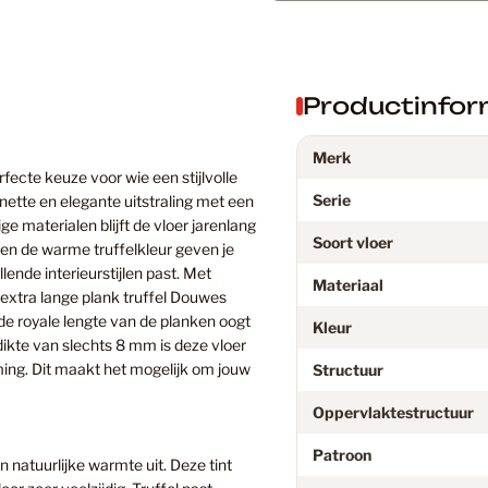
Douwes D
Eiken Lam
Productinfor
Merk
fecte keuze voor wie een stijlvolle
Eiken PV
Serie
nette en elegante uitstraling met een
e materialen blijft de vloer jarenlang
Soort vloer
r en de warme truffelkleur geven je
Eikenhout
llende interieurstijlen past. Met
Materiaal
extra lange plank truffel Douwes
 de royale lengte van de planken oogt
Kleur
 dikte van slechts 8 mm is deze vloer
Floer
ing. Dit maakt het mogelijk om jouw
Structuur
Oppervlaktestructuur
Floer PVC
Patroon
n natuurlijke warmte uit. Deze tint