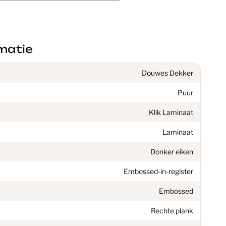
ekkers
70
inaat Vloer
48
matie
Douwes Dekker
C Vloeren
199
Puur
Klik Laminaat
en vloeren: De perfecte keuze voor jouw interieur
18
Laminaat
Donker eiken
37
Embossed-in-register
Embossed
 Vloeren
77
Rechte plank