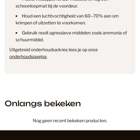
info@smantvloeren.nl
schoonloopmat bij de voordeur.
Houd een luchtvochtigheid van 60–70% aan om
Verzending & levertijd
Retourneren
krimpen of uitzetten te voorkomen.
& annuleren
Gebruik nooit agressieve middelen zoals ammonia of
schuurmiddel.
Uitgebreid onderhoudsadvies lees je op onze
onderhoudspagina
.
Onlangs bekeken
Nog geen recent bekeken producten.