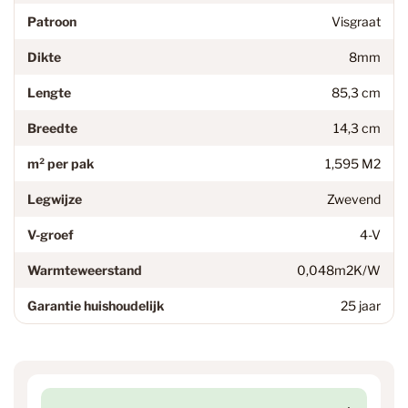
Patroon
Visgraat
Dikte
8mm
Lengte
85,3 cm
Breedte
14,3 cm
m² per pak
1,595 M2
Legwijze
Zwevend
V-groef
4-V
Warmteweerstand
0,048m2K/W
Garantie huishoudelijk
25 jaar