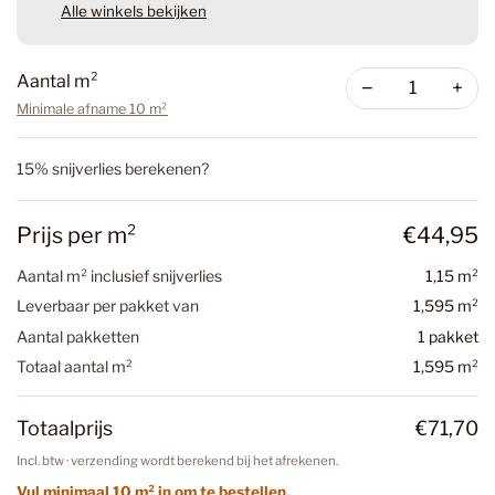
Alle winkels bekijken
Aantal m²
−
+
Minimale afname 10 m²
15% snijverlies berekenen?
Prijs per m²
€44,95
Aantal m² inclusief snijverlies
1,15 m²
Leverbaar per pakket van
1,595 m²
Aantal pakketten
1 pakket
Totaal aantal m²
1,595 m²
Totaalprijs
€71,70
Incl. btw · verzending wordt berekend bij het afrekenen.
Vul minimaal 10 m² in om te bestellen.